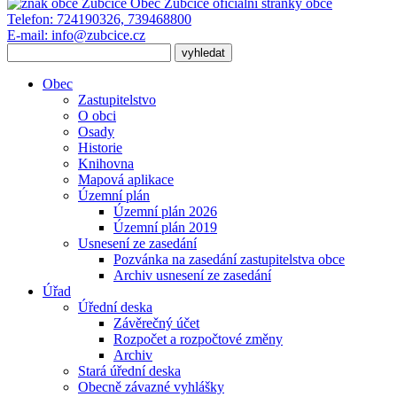
Obec Zubčice
oficiální stránky obce
Telefon:
724190326, 739468800
E-mail:
info@zubcice.cz
Obec
Zastupitelstvo
O obci
Osady
Historie
Knihovna
Mapová aplikace
Územní plán
Územní plán 2026
Územní plán 2019
Usnesení ze zasedání
Pozvánka na zasedání zastupitelstva obce
Archiv usnesení ze zasedání
Úřad
Úřední deska
Závěrečný účet
Rozpočet a rozpočtové změny
Archiv
Stará úřední deska
Obecně závazné vyhlášky