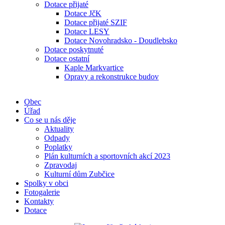
Dotace přijaté
Dotace JčK
Dotace přijaté SZIF
Dotace LESY
Dotace Novohradsko - Doudlebsko
Dotace poskytnuté
Dotace ostatní
Kaple Markvartice
Opravy a rekonstrukce budov
Obec
Úřad
Co se u nás děje
Aktuality
Odpady
Poplatky
Plán kulturních a sportovních akcí 2023
Zpravodaj
Kulturní dům Zubčice
Spolky v obci
Fotogalerie
Kontakty
Dotace