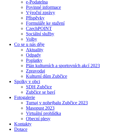
e-Podatelna
Povinné informace
Výroční zprávy
Příspěvky
Formuláře ke stažení
CzechPOINT
Sociální služby
Volby
Co se u nás děje
Aktuality
Odpady
Poplatky
Plán kulturních a sportovních akcí 2023
Zpravodaj
Kulturní dům Zubčice
Spolky v obci
SDH Zubčice
Zubčice se baví
Fotogalerie
Turnaj v nohejbalu Zubčice 2023
Masopust 2023
Virtuální prohlídka
Obecní plesy
Kontakty
Dotace