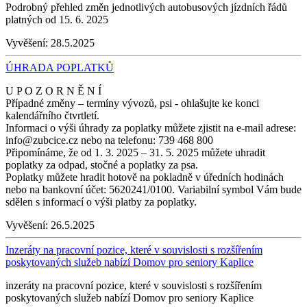
Podrobný přehled změn jednotlivých autobusových jízdních řádů
platných od 15. 6. 2025
Vyvěšení:
28.5.2025
ÚHRADA POPLATKŮ
U P O Z O R N Ě N Í
Případné změny – termíny vývozů, psi - ohlašujte ke konci
kalendářního čtvrtletí.
Informaci o výši úhrady za poplatky můžete zjistit na e-mail adrese:
info@zubcice.cz nebo na telefonu: 739 468 800
Připomínáme, že od 1. 3. 2025 – 31. 5. 2025 můžete uhradit
poplatky za odpad, stočné a poplatky za psa.
Poplatky můžete hradit hotově na pokladně v úředních hodinách
nebo na bankovní účet: 5620241/0100. Variabilní symbol Vám bude
sdělen s informací o výši platby za poplatky.
Vyvěšení:
26.5.2025
Inzeráty na pracovní pozice, které v souvislosti s rozšířením
poskytovaných služeb nabízí Domov pro seniory Kaplice
inzeráty na pracovní pozice, které v souvislosti s rozšířením
poskytovaných služeb nabízí Domov pro seniory Kaplice