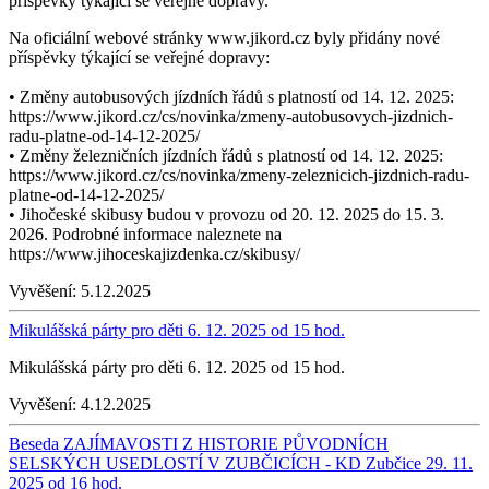
příspěvky týkající se veřejné dopravy.
Na oficiální webové stránky www.jikord.cz byly přidány nové
příspěvky týkající se veřejné dopravy:
• Změny autobusových jízdních řádů s platností od 14. 12. 2025:
https://www.jikord.cz/cs/novinka/zmeny-autobusovych-jizdnich-
radu-platne-od-14-12-2025/
• Změny železničních jízdních řádů s platností od 14. 12. 2025:
https://www.jikord.cz/cs/novinka/zmeny-zeleznicich-jizdnich-radu-
platne-od-14-12-2025/
• Jihočeské skibusy budou v provozu od 20. 12. 2025 do 15. 3.
2026. Podrobné informace naleznete na
https://www.jihoceskajizdenka.cz/skibusy/
Vyvěšení:
5.12.2025
Mikulášská párty pro děti 6. 12. 2025 od 15 hod.
Mikulášská párty pro děti 6. 12. 2025 od 15 hod.
Vyvěšení:
4.12.2025
Beseda ZAJÍMAVOSTI Z HISTORIE PŮVODNÍCH
SELSKÝCH USEDLOSTÍ V ZUBČICÍCH - KD Zubčice 29. 11.
2025 od 16 hod.