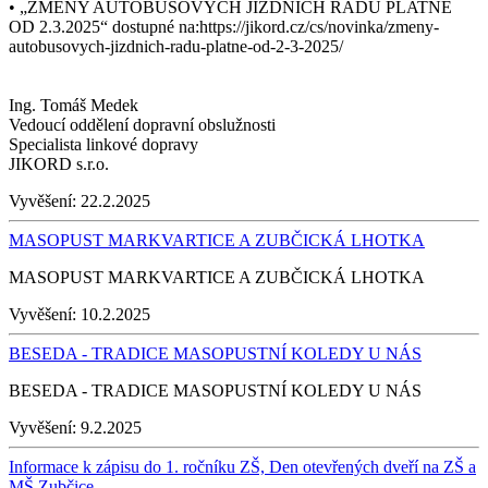
• „ZMĚNY AUTOBUSOVÝCH JÍZDNÍCH ŘÁDŮ PLATNÉ
OD 2.3.2025“ dostupné na:https://jikord.cz/cs/novinka/zmeny-
autobusovych-jizdnich-radu-platne-od-2-3-2025/
Ing. Tomáš Medek
Vedoucí oddělení dopravní obslužnosti
Specialista linkové dopravy
JIKORD s.r.o.
Vyvěšení:
22.2.2025
MASOPUST MARKVARTICE A ZUBČICKÁ LHOTKA
MASOPUST MARKVARTICE A ZUBČICKÁ LHOTKA
Vyvěšení:
10.2.2025
BESEDA - TRADICE MASOPUSTNÍ KOLEDY U NÁS
BESEDA - TRADICE MASOPUSTNÍ KOLEDY U NÁS
Vyvěšení:
9.2.2025
Informace k zápisu do 1. ročníku ZŠ, Den otevřených dveří na ZŠ a
MŠ Zubčice