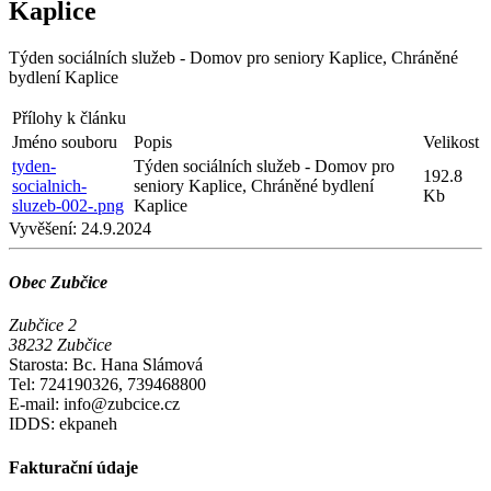
Kaplice
Týden sociálních služeb - Domov pro seniory Kaplice, Chráněné
bydlení Kaplice
Přílohy k článku
Jméno souboru
Popis
Velikost
tyden-
Týden sociálních služeb - Domov pro
192.8
socialnich-
seniory Kaplice, Chráněné bydlení
Kb
sluzeb-002-.png
Kaplice
Vyvěšení:
24.9.2024
Obec Zubčice
Zubčice 2
38232 Zubčice
Starosta: Bc. Hana Slámová
Tel: 724190326, 739468800
E-mail: info@zubcice.cz
IDDS: ekpaneh
Fakturační údaje