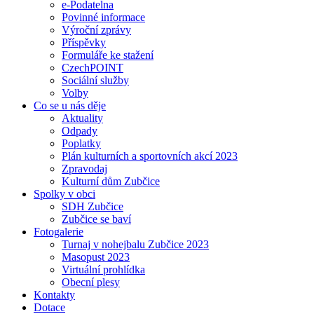
e-Podatelna
Povinné informace
Výroční zprávy
Příspěvky
Formuláře ke stažení
CzechPOINT
Sociální služby
Volby
Co se u nás děje
Aktuality
Odpady
Poplatky
Plán kulturních a sportovních akcí 2023
Zpravodaj
Kulturní dům Zubčice
Spolky v obci
SDH Zubčice
Zubčice se baví
Fotogalerie
Turnaj v nohejbalu Zubčice 2023
Masopust 2023
Virtuální prohlídka
Obecní plesy
Kontakty
Dotace