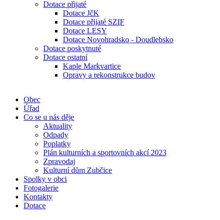
Dotace přijaté
Dotace JčK
Dotace přijaté SZIF
Dotace LESY
Dotace Novohradsko - Doudlebsko
Dotace poskytnuté
Dotace ostatní
Kaple Markvartice
Opravy a rekonstrukce budov
Obec
Úřad
Co se u nás děje
Aktuality
Odpady
Poplatky
Plán kulturních a sportovních akcí 2023
Zpravodaj
Kulturní dům Zubčice
Spolky v obci
Fotogalerie
Kontakty
Dotace