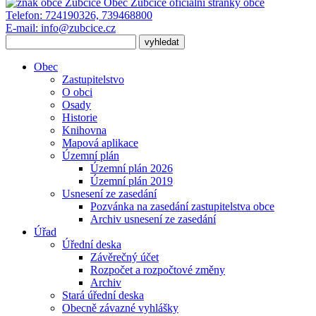
Obec Zubčice
oficiální stránky obce
Telefon:
724190326, 739468800
E-mail:
info@zubcice.cz
Obec
Zastupitelstvo
O obci
Osady
Historie
Knihovna
Mapová aplikace
Územní plán
Územní plán 2026
Územní plán 2019
Usnesení ze zasedání
Pozvánka na zasedání zastupitelstva obce
Archiv usnesení ze zasedání
Úřad
Úřední deska
Závěrečný účet
Rozpočet a rozpočtové změny
Archiv
Stará úřední deska
Obecně závazné vyhlášky