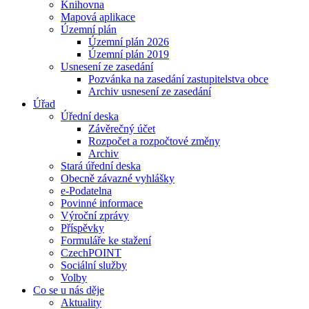
Knihovna
Mapová aplikace
Územní plán
Územní plán 2026
Územní plán 2019
Usnesení ze zasedání
Pozvánka na zasedání zastupitelstva obce
Archiv usnesení ze zasedání
Úřad
Úřední deska
Závěrečný účet
Rozpočet a rozpočtové změny
Archiv
Stará úřední deska
Obecně závazné vyhlášky
e-Podatelna
Povinné informace
Výroční zprávy
Příspěvky
Formuláře ke stažení
CzechPOINT
Sociální služby
Volby
Co se u nás děje
Aktuality