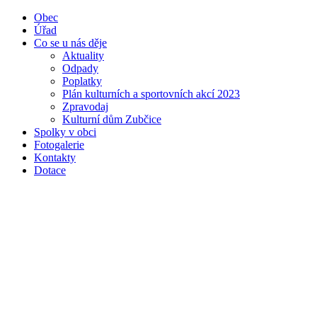
Obec
Úřad
Co se u nás děje
Aktuality
Odpady
Poplatky
Plán kulturních a sportovních akcí 2023
Zpravodaj
Kulturní dům Zubčice
Spolky v obci
Fotogalerie
Kontakty
Dotace