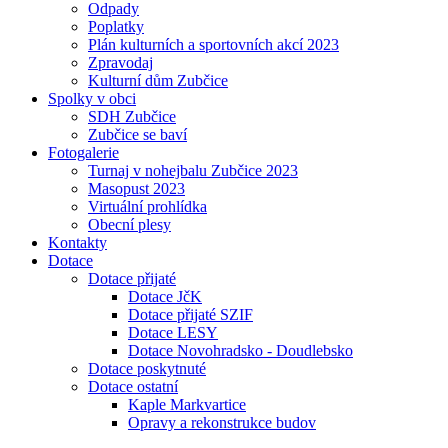
Odpady
Poplatky
Plán kulturních a sportovních akcí 2023
Zpravodaj
Kulturní dům Zubčice
Spolky v obci
SDH Zubčice
Zubčice se baví
Fotogalerie
Turnaj v nohejbalu Zubčice 2023
Masopust 2023
Virtuální prohlídka
Obecní plesy
Kontakty
Dotace
Dotace přijaté
Dotace JčK
Dotace přijaté SZIF
Dotace LESY
Dotace Novohradsko - Doudlebsko
Dotace poskytnuté
Dotace ostatní
Kaple Markvartice
Opravy a rekonstrukce budov