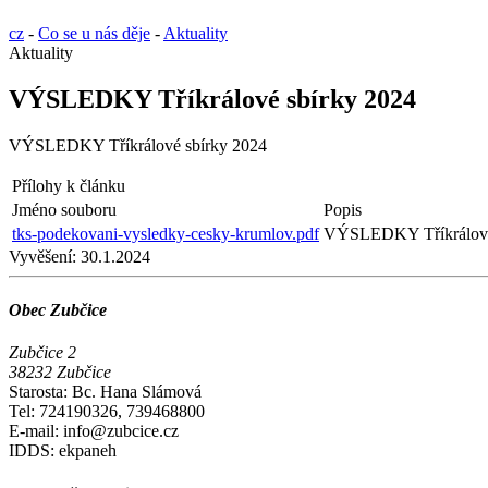
cz
-
Co se u nás děje
-
Aktuality
Aktuality
VÝSLEDKY Tříkrálové sbírky 2024
VÝSLEDKY Tříkrálové sbírky 2024
Přílohy k článku
Jméno souboru
Popis
tks-podekovani-vysledky-cesky-krumlov.pdf
VÝSLEDKY Tříkrálové
Vyvěšení:
30.1.2024
Obec Zubčice
Zubčice 2
38232 Zubčice
Starosta: Bc. Hana Slámová
Tel: 724190326, 739468800
E-mail: info@zubcice.cz
IDDS: ekpaneh