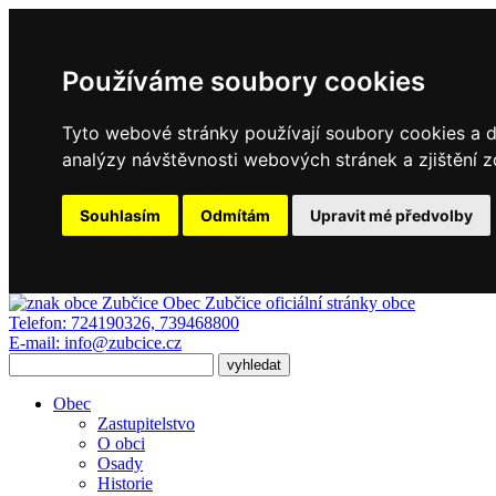
Používáme soubory cookies
Tyto webové stránky používají soubory cookies a da
analýzy návštěvnosti webových stránek a zjištění z
Souhlasím
Odmítám
Upravit mé předvolby
Obec Zubčice
oficiální stránky obce
Telefon:
724190326, 739468800
E-mail:
info@zubcice.cz
Obec
Zastupitelstvo
O obci
Osady
Historie