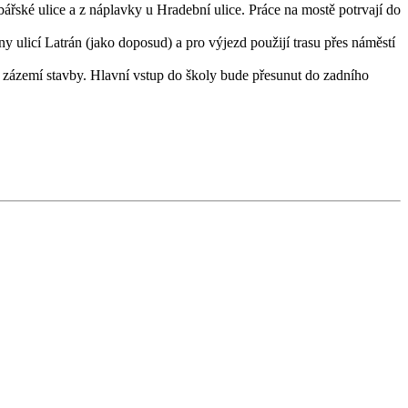
řské ulice a z náplavky u Hradební ulice. Práce na mostě potrvají do
 ulicí Latrán (jako doposud) a pro výjezd použijí trasu přes náměstí
í zázemí stavby. Hlavní vstup do školy bude přesunut do zadního