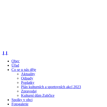
❙❙
Obec
Úřad
Co se u nás děje
Aktuality
Odpady
Poplatky
Plán kulturních a sportovních akcí 2023
Zpravodaj
Kulturní dům Zubčice
Spolky v obci
Fotogalerie