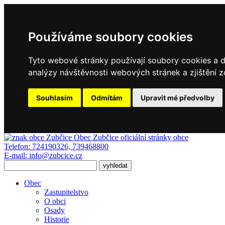
Používáme soubory cookies
Tyto webové stránky používají soubory cookies a da
analýzy návštěvnosti webových stránek a zjištění z
Souhlasím
Odmítám
Upravit mé předvolby
Obec Zubčice
oficiální stránky obce
Telefon:
724190326, 739468800
E-mail:
info@zubcice.cz
Obec
Zastupitelstvo
O obci
Osady
Historie