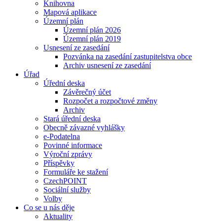
Knihovna
Mapová aplikace
Územní plán
Územní plán 2026
Územní plán 2019
Usnesení ze zasedání
Pozvánka na zasedání zastupitelstva obce
Archiv usnesení ze zasedání
Úřad
Úřední deska
Závěrečný účet
Rozpočet a rozpočtové změny
Archiv
Stará úřední deska
Obecně závazné vyhlášky
e-Podatelna
Povinné informace
Výroční zprávy
Příspěvky
Formuláře ke stažení
CzechPOINT
Sociální služby
Volby
Co se u nás děje
Aktuality