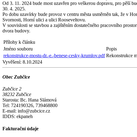
Od 3. 11. 2024 bude most uzavřen pro veškerou dopravu, pro pěší bud
30. 4. 2025.
Po dobu uzavírky bude provoz v centru města usměrněn tak, že v Horní
Svornosti, Horní ulici a ulici Rooseveltovu.
V souvislosti se stavbou a zajištěním dostatečného pracovního prost
dvora budovy.
Přílohy k článku
Jméno souboru
Popis
rekonstrukce-mostu-dr.-e.-benese-cesky-krumlov.pdf
Rekonstrukce m
Vyvěšení:
8.10.2024
Obec Zubčice
Zubčice 2
38232 Zubčice
Starosta: Bc. Hana Slámová
Tel: 724190326, 739468800
E-mail: info@zubcice.cz
IDDS: ekpaneh
Fakturační údaje