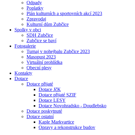
Odpady
Poplatky
Plán kulturních a sportovních akcí 2023
Zpravodaj
Kulturní dům Zubčice
Spolky v obci
SDH Zubčice
Zubčice se baví
Fotogalerie
Turnaj v nohejbalu Zubčice 2023
Masopust 2023
Virtuální prohlídka
Obecní plesy
Kontakty
Dotace
Dotace přijaté
Dotace JčK
Dotace přijaté SZIF
Dotace LESY
Dotace Novohradsko - Doudlebsko
Dotace poskytnuté
Dotace ostatní
Kaple Markvartice
Opravy a rekonstrukce budov