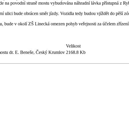
e na povodní straně mostu vybudována náhradní lávka přístupná z Rybá
 ulici bude obrácen směr jízdy. Vozidla tedy budou vjíždět do pěší zóny
oru, bude v okolí ZŠ Linecká omezen pohyb veřejnosti za účelem zřízen
Velikost
ostu dr. E. Beneše, Český Krumlov
2168.8 Kb