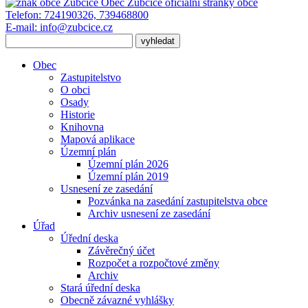
Obec Zubčice
oficiální stránky obce
Telefon:
724190326, 739468800
E-mail:
info@zubcice.cz
Obec
Zastupitelstvo
O obci
Osady
Historie
Knihovna
Mapová aplikace
Územní plán
Územní plán 2026
Územní plán 2019
Usnesení ze zasedání
Pozvánka na zasedání zastupitelstva obce
Archiv usnesení ze zasedání
Úřad
Úřední deska
Závěrečný účet
Rozpočet a rozpočtové změny
Archiv
Stará úřední deska
Obecně závazné vyhlášky