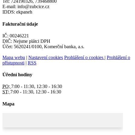
Tel: 724190326, 739468800
E-mail: info@zubcice.cz
IDDS: ekpaneh
Fakturační údaje
IČ: 00246221
DIČ: Nejsme plátci DPH
Účet: 5620241/0100, Komerční banka, a.s.
Mapa webu
|
Nastavení cookies
Prohlášení o cookies
|
Prohlášení o
přístupnosti
|
RSS
Úřední hodiny
PO:
7:00 - 11:30, 12:30 - 16:30
ST:
7:00 - 11:30, 12:30 - 16:30
Mapa