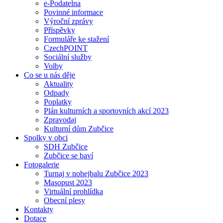
e-Podatelna
Povinné informace
Výroční zprávy
Příspěvky
Formuláře ke stažení
CzechPOINT
Sociální služby
Volby
Co se u nás děje
Aktuality
Odpady
Poplatky
Plán kulturních a sportovních akcí 2023
Zpravodaj
Kulturní dům Zubčice
Spolky v obci
SDH Zubčice
Zubčice se baví
Fotogalerie
Turnaj v nohejbalu Zubčice 2023
Masopust 2023
Virtuální prohlídka
Obecní plesy
Kontakty
Dotace