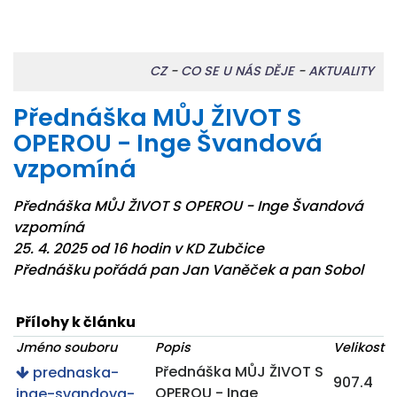
CZ
-
CO SE U NÁS DĚJE
-
AKTUALITY
Přednáška MŮJ ŽIVOT S
OPEROU - Inge Švandová
vzpomíná
Přednáška MŮJ ŽIVOT S OPEROU - Inge Švandová
vzpomíná
25. 4. 2025 od 16 hodin v KD Zubčice
Přednášku pořádá pan Jan Vaněček a pan Sobol
Přílohy k článku
Jméno souboru
Popis
Velikost
Přednáška MŮJ ŽIVOT S
prednaska-
907.4
OPEROU - Inge
inge-svandova-