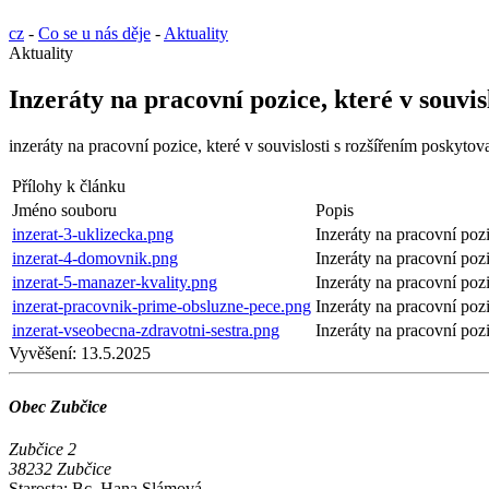
cz
-
Co se u nás děje
-
Aktuality
Aktuality
Inzeráty na pracovní pozice, které v souvi
inzeráty na pracovní pozice, které v souvislosti s rozšířením poskyt
Přílohy k článku
Jméno souboru
Popis
inzerat-3-uklizecka.png
Inzeráty na pracovní poz
inzerat-4-domovnik.png
Inzeráty na pracovní poz
inzerat-5-manazer-kvality.png
Inzeráty na pracovní poz
inzerat-pracovnik-prime-obsluzne-pece.png
Inzeráty na pracovní poz
inzerat-vseobecna-zdravotni-sestra.png
Inzeráty na pracovní poz
Vyvěšení:
13.5.2025
Obec Zubčice
Zubčice 2
38232 Zubčice
Starosta: Bc. Hana Slámová