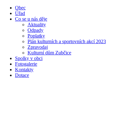
Obec
Úřad
Co se u nás děje
Aktuality
Odpady
Poplatky
Plán kulturních a sportovních akcí 2023
Zpravodaj
Kulturní dům Zubčice
Spolky v obci
Fotogalerie
Kontakty
Dotace