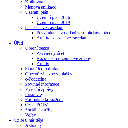
Knihovna
Mapová aplikace
Územní plán
Územní plán 2026
Územní plán 2019
Usnesení ze zasedání
Pozvánka na zasedání zastupitelstva obce
Archiv usnesení ze zasedání
Úřad
Úřední deska
Závěrečný účet
Rozpočet a rozpočtové změny
Archiv
Stará úřední deska
Obecně závazné vyhlášky
e-Podatelna
Povinné informace
Výroční zprávy
Příspěvky
Formuláře ke stažení
CzechPOINT
Sociální služby
Volby
Co se u nás děje
Aktuality