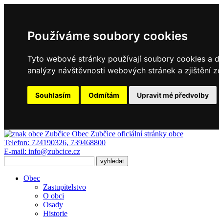
Používáme soubory cookies
Tyto webové stránky používají soubory cookies a da
analýzy návštěvnosti webových stránek a zjištění z
Souhlasím
Odmítám
Upravit mé předvolby
Obec Zubčice
oficiální stránky obce
Telefon:
724190326, 739468800
E-mail:
info@zubcice.cz
Obec
Zastupitelstvo
O obci
Osady
Historie