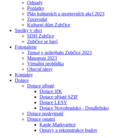
Odpady
Poplatky
Plán kulturních a sportovních akcí 2023
Zpravodaj
Kulturní dům Zubčice
Spolky v obci
SDH Zubčice
Zubčice se baví
Fotogalerie
Turnaj v nohejbalu Zubčice 2023
Masopust 2023
Virtuální prohlídka
Obecní plesy
Kontakty
Dotace
Dotace přijaté
Dotace JčK
Dotace přijaté SZIF
Dotace LESY
Dotace Novohradsko - Doudlebsko
Dotace poskytnuté
Dotace ostatní
Kaple Markvartice
Opravy a rekonstrukce budov