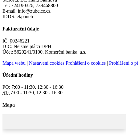
Tel: 724190326, 739468800
E-mail: info@zubcice.cz
IDDS: ekpaneh
Fakturační údaje
IČ: 00246221
DIČ: Nejsme plátci DPH
Účet: 5620241/0100, Komerční banka, a.s.
Mapa webu
|
Nastavení cookies
Prohlášení o cookies
|
Prohlášení o př
Úřední hodiny
PO:
7:00 - 11:30, 12:30 - 16:30
ST:
7:00 - 11:30, 12:30 - 16:30
Mapa