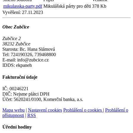
mikulasska-party.pdf
Mikulášská párty pro děti
378 Kb
Vyvěšení:
27.11.2023
Obec Zubčice
Zubčice 2
38232 Zubčice
Starosta: Bc. Hana Slámová
Tel: 724190326, 739468800
E-mail: info@zubcice.cz
IDDS: ekpaneh
Fakturační údaje
IČ: 00246221
DIČ: Nejsme plátci DPH
Účet: 5620241/0100, Komerční banka, a.s.
Mapa webu
|
Nastavení cookies
Prohlášení o cookies
|
Prohlášení o
přístupnosti
|
RSS
Úřední hodiny