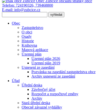
Obec Zubčice
oficiální stránky obce
Telefon:
724190326, 739468800
E-mail:
info@zubcice.cz
Obec
Zastupitelstvo
O obci
Osady
Historie
Knihovna
Mapová aplikace
Územní plán
Územní plán 2026
Územní plán 2019
Usnesení ze zasedání
Pozvánka na zasedání zastupitelstva obce
Archiv usnesení ze zasedání
Úřad
Úřední deska
Závěrečný účet
Rozpočet a rozpočtové změny
Archiv
Stará úřední deska
Obecně závazné vyhlášky