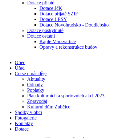
Dotace přijaté
Dotace JčK
Dotace přijaté SZIF
Dotace LESY
Dotace Novohradsko - Doudlebsko
Dotace poskytnuté
Dotace ostatní
Kaple Markvartice
Opravy a rekonstrukce budov
Obec
Úřad
Co se u nás děje
Aktuality
Odpady
Poplatky
Plán kulturních a sportovních akcí 2023
Zpravodaj
Kulturní dům Zubčice
Spolky v obci
Fotogalerie
Kontakty
Dotace