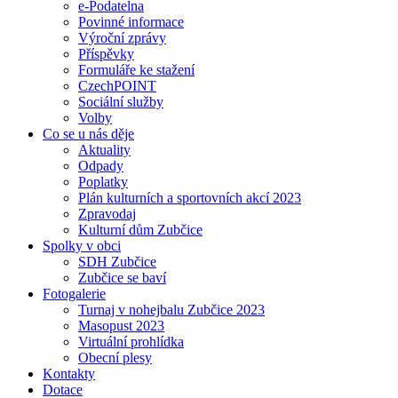
e-Podatelna
Povinné informace
Výroční zprávy
Příspěvky
Formuláře ke stažení
CzechPOINT
Sociální služby
Volby
Co se u nás děje
Aktuality
Odpady
Poplatky
Plán kulturních a sportovních akcí 2023
Zpravodaj
Kulturní dům Zubčice
Spolky v obci
SDH Zubčice
Zubčice se baví
Fotogalerie
Turnaj v nohejbalu Zubčice 2023
Masopust 2023
Virtuální prohlídka
Obecní plesy
Kontakty
Dotace