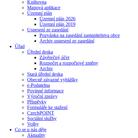
Knihovna
Mapová aplikace
Územní plán
Územní plán 2026
Územní plán 2019
Usnesení ze zasedání
Pozvánka na zasedání zastupitelstva obce
Archiv usnesení ze zasedání
Úřad
Úřední deska
Závěrečný účet
Rozpočet a rozpočtové změny
Archiv
Stará úřední deska
Obecně závazné vyhlášky
e-Podatelna
Povinné informace
Výroční zprávy
Příspěvky
Formuláře ke stažení
CzechPOINT
Sociální služby
Volby
Co se u nás děje
Aktuality