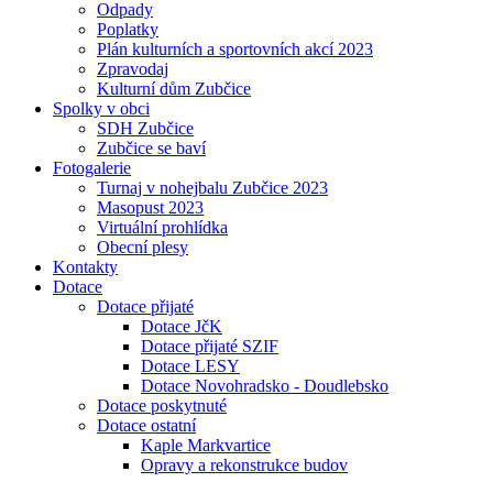
Odpady
Poplatky
Plán kulturních a sportovních akcí 2023
Zpravodaj
Kulturní dům Zubčice
Spolky v obci
SDH Zubčice
Zubčice se baví
Fotogalerie
Turnaj v nohejbalu Zubčice 2023
Masopust 2023
Virtuální prohlídka
Obecní plesy
Kontakty
Dotace
Dotace přijaté
Dotace JčK
Dotace přijaté SZIF
Dotace LESY
Dotace Novohradsko - Doudlebsko
Dotace poskytnuté
Dotace ostatní
Kaple Markvartice
Opravy a rekonstrukce budov