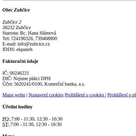
Obec Zubčice
Zubčice 2
38232 Zubčice
Starosta: Bc. Hana Slámová
Tel: 724190326, 739468800
E-mail: info@zubcice.cz
IDDS: ekpaneh
Fakturační údaje
IČ: 00246221
DIČ: Nejsme plátci DPH
Účet: 5620241/0100, Komerční banka, a.s.
Mapa webu
|
Nastavení cookies
Prohlášení o cookies
|
Prohlášení o př
Úřední hodiny
PO:
7:00 - 11:30, 12:30 - 16:30
ST:
7:00 - 11:30, 12:30 - 16:30