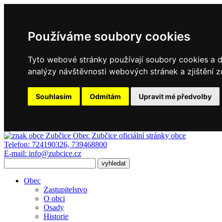
Používáme soubory cookies
Tyto webové stránky používají soubory cookies a da
analýzy návštěvnosti webových stránek a zjištění z
Souhlasím
Odmítám
Upravit mé předvolby
Obec Zubčice
oficiální stránky obce
Telefon:
724190326, 739468800
E-mail:
info@zubcice.cz
Obec
Zastupitelstvo
O obci
Osady
Historie