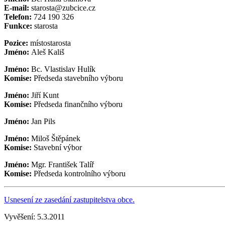
E-mail:
starosta@zubcice.cz
Telefon:
724 190 326
Funkce:
starosta
Pozice:
místostarosta
Jméno:
Aleš Kališ
Jméno:
Bc. Vlastislav Hulík
Komise:
Předseda stavebního výboru
Jméno:
Jiří Kunt
Komise:
Předseda finančního výboru
Jméno:
Jan Pils
Jméno:
Miloš Štěpánek
Komise:
Stavební výbor
Jméno:
Mgr. František Talíř
Komise:
Předseda kontrolního výboru
Usnesení ze zasedání zastupitelstva obce.
Vyvěšení:
5.3.2011