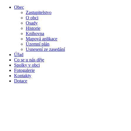
Obec
Zastupitelstvo
O obci
Osady
Historie
Knihovna
Mapová aplikace
Územní plán
Usnesení ze zasedání
Úřad
Co se u nás děje
Spolky v obci
Fotogalerie
Kontakty
Dotace