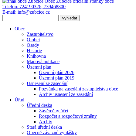
Obec Zubčice
oficiální stránky obce
Telefon:
724190326, 739468800
E-mail:
info@zubcice.cz
Obec
Zastupitelstvo
O obci
Osady
Historie
Knihovna
Mapová aplikace
Územní plán
Územní plán 2026
Územní plán 2019
Usnesení ze zasedání
Pozvánka na zasedání zastupitelstva obce
Archiv usnesení ze zasedání
Úřad
Úřední deska
Závěrečný účet
Rozpočet a rozpočtové změny
Archiv
Stará úřední deska
Obecně závazné vyhlášky