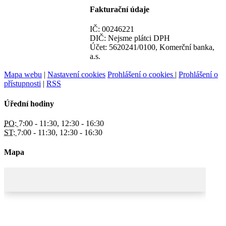
Fakturační údaje
IČ: 00246221
DIČ: Nejsme plátci DPH
Účet: 5620241/0100, Komerční banka,
a.s.
Mapa webu
|
Nastavení cookies
Prohlášení o cookies
|
Prohlášení o
přístupnosti
|
RSS
Úřední hodiny
PO:
7:00 - 11:30, 12:30 - 16:30
ST:
7:00 - 11:30, 12:30 - 16:30
Mapa