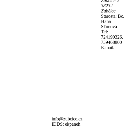
Zubčice 2
38232
Zubčice
Starosta: Bc.
Hana
Slámová
Tel:
724190326,
739468800
E-mail:
info@zubcice.cz
IDDS: ekpaneh