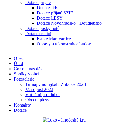
Dotace přijaté
Dotace JčK
Dotace přijaté SZIF
Dotace LESY
Dotace Novohradsko - Doudlebsko
Dotace poskytnuté
Dotace ostatní
Kaple Markvartice
Opravy a rekonstrukce budov
Obec
Úřad
Co se u nás děje
Spolky v obci
Fotogalerie
Turnaj v nohejbalu Zubčice 2023
Masopust 2023
Virtuální prohlídka
Obecní plesy
Kontakty
Dotace