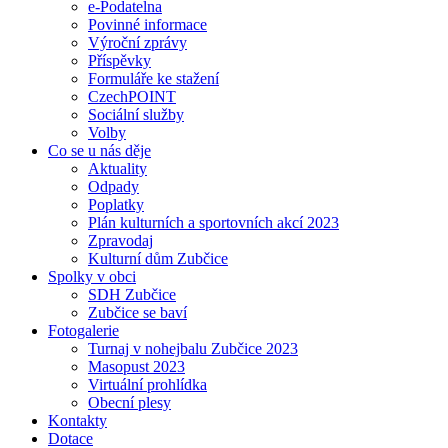
e-Podatelna
Povinné informace
Výroční zprávy
Příspěvky
Formuláře ke stažení
CzechPOINT
Sociální služby
Volby
Co se u nás děje
Aktuality
Odpady
Poplatky
Plán kulturních a sportovních akcí 2023
Zpravodaj
Kulturní dům Zubčice
Spolky v obci
SDH Zubčice
Zubčice se baví
Fotogalerie
Turnaj v nohejbalu Zubčice 2023
Masopust 2023
Virtuální prohlídka
Obecní plesy
Kontakty
Dotace