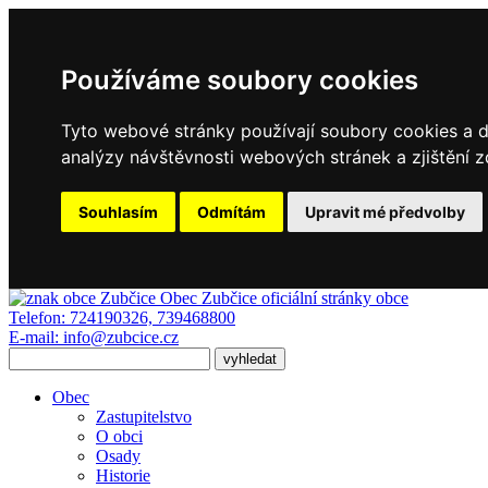
Používáme soubory cookies
Tyto webové stránky používají soubory cookies a da
analýzy návštěvnosti webových stránek a zjištění z
Souhlasím
Odmítám
Upravit mé předvolby
Obec Zubčice
oficiální stránky obce
Telefon:
724190326, 739468800
E-mail:
info@zubcice.cz
Obec
Zastupitelstvo
O obci
Osady
Historie