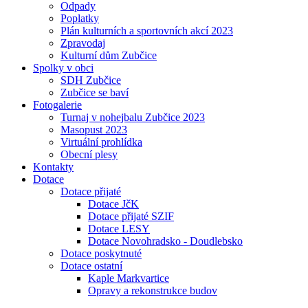
Odpady
Poplatky
Plán kulturních a sportovních akcí 2023
Zpravodaj
Kulturní dům Zubčice
Spolky v obci
SDH Zubčice
Zubčice se baví
Fotogalerie
Turnaj v nohejbalu Zubčice 2023
Masopust 2023
Virtuální prohlídka
Obecní plesy
Kontakty
Dotace
Dotace přijaté
Dotace JčK
Dotace přijaté SZIF
Dotace LESY
Dotace Novohradsko - Doudlebsko
Dotace poskytnuté
Dotace ostatní
Kaple Markvartice
Opravy a rekonstrukce budov