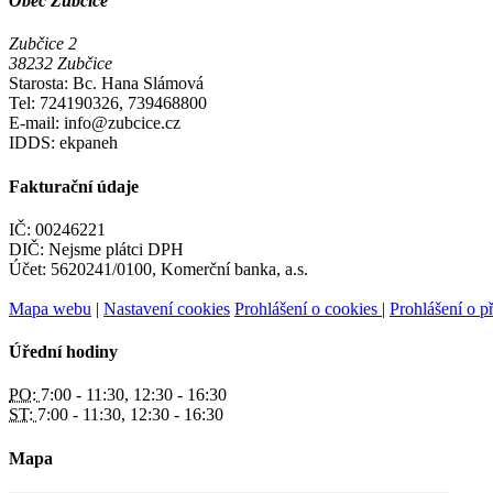
Obec Zubčice
Zubčice 2
38232 Zubčice
Starosta: Bc. Hana Slámová
Tel: 724190326, 739468800
E-mail: info@zubcice.cz
IDDS: ekpaneh
Fakturační údaje
IČ: 00246221
DIČ: Nejsme plátci DPH
Účet: 5620241/0100, Komerční banka, a.s.
Mapa webu
|
Nastavení cookies
Prohlášení o cookies
|
Prohlášení o př
Úřední hodiny
PO:
7:00 - 11:30, 12:30 - 16:30
ST:
7:00 - 11:30, 12:30 - 16:30
Mapa