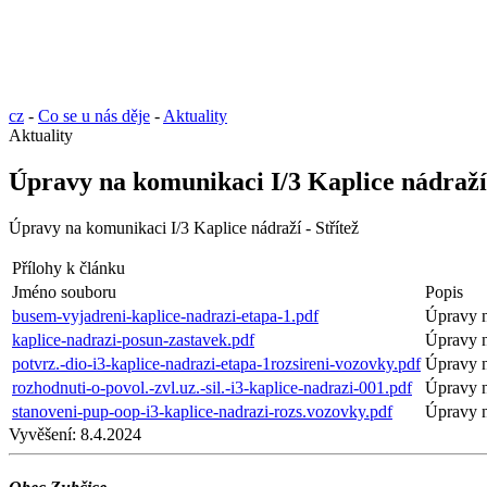
cz
-
Co se u nás děje
-
Aktuality
Aktuality
Úpravy na komunikaci I/3 Kaplice nádraží 
Úpravy na komunikaci I/3 Kaplice nádraží - Střítež
Přílohy k článku
Jméno souboru
Popis
busem-vyjadreni-kaplice-nadrazi-etapa-1.pdf
Úpravy n
kaplice-nadrazi-posun-zastavek.pdf
Úpravy n
potvrz.-dio-i3-kaplice-nadrazi-etapa-1rozsireni-vozovky.pdf
Úpravy n
rozhodnuti-o-povol.-zvl.uz.-sil.-i3-kaplice-nadrazi-001.pdf
Úpravy n
stanoveni-pup-oop-i3-kaplice-nadrazi-rozs.vozovky.pdf
Úpravy n
Vyvěšení:
8.4.2024