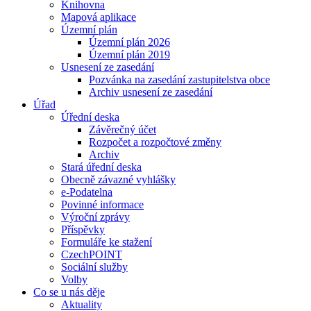
Knihovna
Mapová aplikace
Územní plán
Územní plán 2026
Územní plán 2019
Usnesení ze zasedání
Pozvánka na zasedání zastupitelstva obce
Archiv usnesení ze zasedání
Úřad
Úřední deska
Závěrečný účet
Rozpočet a rozpočtové změny
Archiv
Stará úřední deska
Obecně závazné vyhlášky
e-Podatelna
Povinné informace
Výroční zprávy
Příspěvky
Formuláře ke stažení
CzechPOINT
Sociální služby
Volby
Co se u nás děje
Aktuality