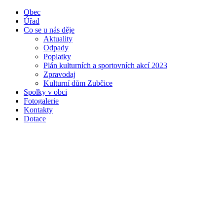
Obec
Úřad
Co se u nás děje
Aktuality
Odpady
Poplatky
Plán kulturních a sportovních akcí 2023
Zpravodaj
Kulturní dům Zubčice
Spolky v obci
Fotogalerie
Kontakty
Dotace