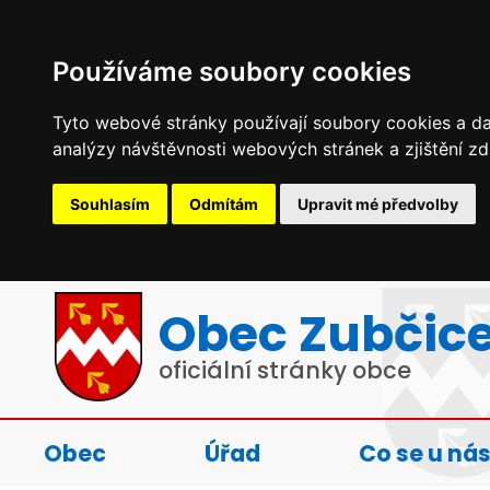
Používáme soubory cookies
Tyto webové stránky používají soubory cookies a dal
analýzy návštěvnosti webových stránek a zjištění zd
Souhlasím
Odmítám
Upravit mé předvolby
Obec Zubčic
oficiální stránky obce
Obec
Úřad
Co se u nás