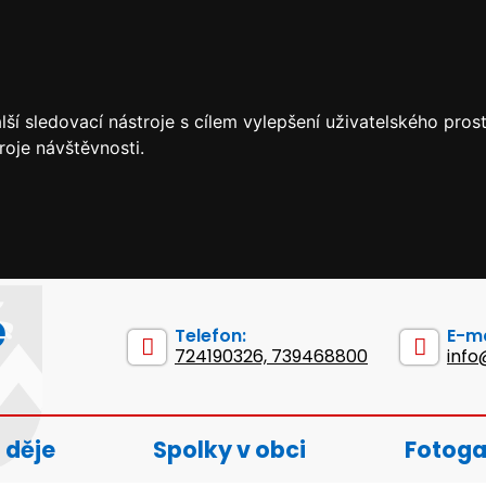
ší sledovací nástroje s cílem vylepšení uživatelského pro
roje návštěvnosti.
e
Telefon:
E-ma
724190326, 739468800
info
 děje
Spolky v obci
Fotoga