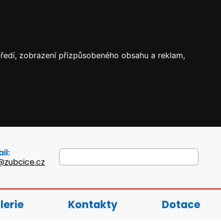
středí, zobrazení přizpůsobeného obsahu a reklam,
il:
@zubcice.cz
lerie
Kontakty
Dotace