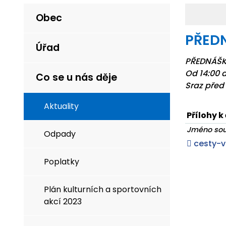
Obec
PŘEDN
Úřad
PŘEDNÁŠKA 
Od 14:00 d
Co se u nás děje
Sraz pře
Aktuality
Přílohy k
Jméno so
Odpady
cesty-v
Poplatky
Plán kulturních a sportovních
akcí 2023