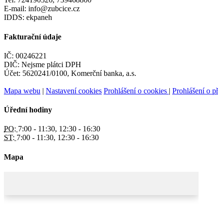
E-mail: info@zubcice.cz
IDDS: ekpaneh
Fakturační údaje
IČ: 00246221
DIČ: Nejsme plátci DPH
Účet: 5620241/0100, Komerční banka, a.s.
Mapa webu
|
Nastavení cookies
Prohlášení o cookies
|
Prohlášení o př
Úřední hodiny
PO:
7:00 - 11:30, 12:30 - 16:30
ST:
7:00 - 11:30, 12:30 - 16:30
Mapa