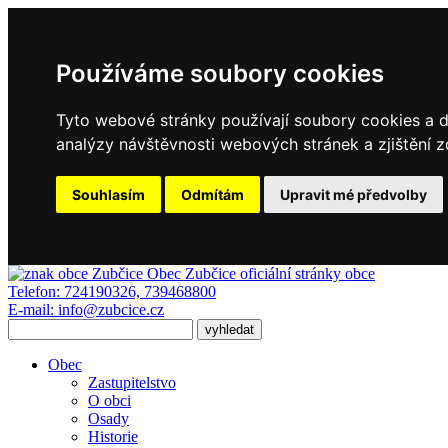
Používáme soubory cookies
Tyto webové stránky používají soubory cookies a da
analýzy návštěvnosti webových stránek a zjištění z
Souhlasím
Odmítám
Upravit mé předvolby
Obec Zubčice
oficiální stránky obce
Telefon:
724190326, 739468800
E-mail:
info@zubcice.cz
Obec
Zastupitelstvo
O obci
Osady
Historie