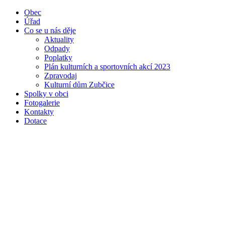
Obec
Úřad
Co se u nás děje
Aktuality
Odpady
Poplatky
Plán kulturních a sportovních akcí 2023
Zpravodaj
Kulturní dům Zubčice
Spolky v obci
Fotogalerie
Kontakty
Dotace