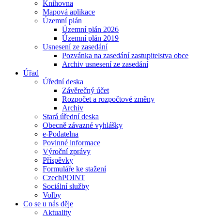
Knihovna
Mapová aplikace
Územní plán
Územní plán 2026
Územní plán 2019
Usnesení ze zasedání
Pozvánka na zasedání zastupitelstva obce
Archiv usnesení ze zasedání
Úřad
Úřední deska
Závěrečný účet
Rozpočet a rozpočtové změny
Archiv
Stará úřední deska
Obecně závazné vyhlášky
e-Podatelna
Povinné informace
Výroční zprávy
Příspěvky
Formuláře ke stažení
CzechPOINT
Sociální služby
Volby
Co se u nás děje
Aktuality