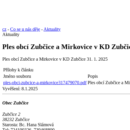
cz
-
Co se u nás děje
-
Aktuality
Aktuality
Ples obcí Zubčice a Mirkovice v KD Zubčic
Ples obcí Zubčice a Mirkovice v KD Zubčice 31. 1. 2025
Přílohy k článku
Jméno souboru
Popis
ples-obci-zubcice-a-mirkovice317479070.pdf
Ples obcí Zubčice a M
Vyvěšení:
8.1.2025
Obec Zubčice
Zubčice 2
38232 Zubčice
Starosta: Bc. Hana Slámová
Tel: 724190326, 739468800