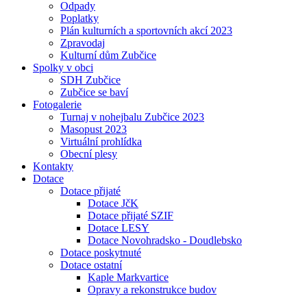
Odpady
Poplatky
Plán kulturních a sportovních akcí 2023
Zpravodaj
Kulturní dům Zubčice
Spolky v obci
SDH Zubčice
Zubčice se baví
Fotogalerie
Turnaj v nohejbalu Zubčice 2023
Masopust 2023
Virtuální prohlídka
Obecní plesy
Kontakty
Dotace
Dotace přijaté
Dotace JčK
Dotace přijaté SZIF
Dotace LESY
Dotace Novohradsko - Doudlebsko
Dotace poskytnuté
Dotace ostatní
Kaple Markvartice
Opravy a rekonstrukce budov