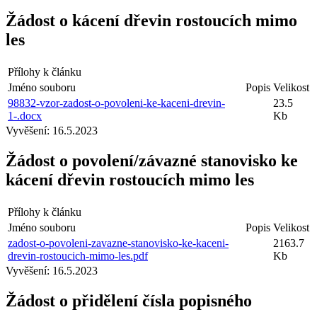
Žádost o kácení dřevin rostoucích mimo
les
Přílohy k článku
Jméno souboru
Popis
Velikost
98832-vzor-zadost-o-povoleni-ke-kaceni-drevin-
23.5
1-.docx
Kb
Vyvěšení:
16.5.2023
Žádost o povolení/závazné stanovisko ke
kácení dřevin rostoucích mimo les
Přílohy k článku
Jméno souboru
Popis
Velikost
zadost-o-povoleni-zavazne-stanovisko-ke-kaceni-
2163.7
drevin-rostoucich-mimo-les.pdf
Kb
Vyvěšení:
16.5.2023
Žádost o přidělení čísla popisného