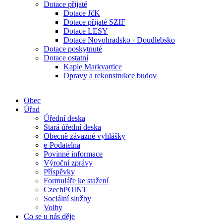
Dotace přijaté
Dotace JčK
Dotace přijaté SZIF
Dotace LESY
Dotace Novohradsko - Doudlebsko
Dotace poskytnuté
Dotace ostatní
Kaple Markvartice
Opravy a rekonstrukce budov
Obec
Úřad
Úřední deska
Stará úřední deska
Obecně závazné vyhlášky
e-Podatelna
Povinné informace
Výroční zprávy
Příspěvky
Formuláře ke stažení
CzechPOINT
Sociální služby
Volby
Co se u nás děje