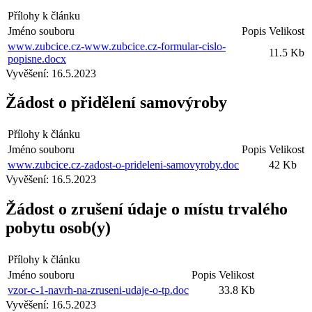
Přílohy k článku
Jméno souboru
Popis
Velikost
www.zubcice.cz-www.zubcice.cz-formular-cislo-
11.5 Kb
popisne.docx
Vyvěšení:
16.5.2023
Žádost o přidělení samovýroby
Přílohy k článku
Jméno souboru
Popis
Velikost
www.zubcice.cz-zadost-o-prideleni-samovyroby.doc
42 Kb
Vyvěšení:
16.5.2023
Žádost o zrušení údaje o místu trvalého
pobytu osob(y)
Přílohy k článku
Jméno souboru
Popis
Velikost
vzor-c-1-navrh-na-zruseni-udaje-o-tp.doc
33.8 Kb
Vyvěšení:
16.5.2023