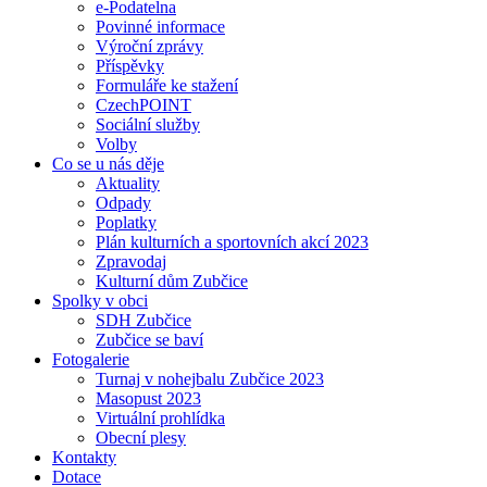
e-Podatelna
Povinné informace
Výroční zprávy
Příspěvky
Formuláře ke stažení
CzechPOINT
Sociální služby
Volby
Co se u nás děje
Aktuality
Odpady
Poplatky
Plán kulturních a sportovních akcí 2023
Zpravodaj
Kulturní dům Zubčice
Spolky v obci
SDH Zubčice
Zubčice se baví
Fotogalerie
Turnaj v nohejbalu Zubčice 2023
Masopust 2023
Virtuální prohlídka
Obecní plesy
Kontakty
Dotace