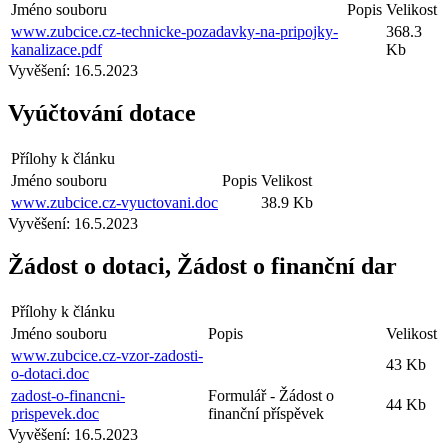
Jméno souboru
Popis
Velikost
www.zubcice.cz-technicke-pozadavky-na-pripojky-
368.3
kanalizace.pdf
Kb
Vyvěšení:
16.5.2023
Vyúčtování dotace
Přílohy k článku
Jméno souboru
Popis
Velikost
www.zubcice.cz-vyuctovani.doc
38.9 Kb
Vyvěšení:
16.5.2023
Žádost o dotaci, Žádost o finanční dar
Přílohy k článku
Jméno souboru
Popis
Velikost
www.zubcice.cz-vzor-zadosti-
43 Kb
o-dotaci.doc
zadost-o-financni-
Formulář - Žádost o
44 Kb
prispevek.doc
finanční příspěvek
Vyvěšení:
16.5.2023