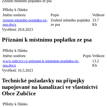
Zrušení místního poplatku ze psa
Přílohy k článku
Jméno souboru
Popis
Velikost
zruseni-mistniho-poplatku-ze-
Zrušení místního poplatku
33.7
psu.docx
ze psa
Kb
Vyvěšení:
29.8.2023
Přiznání k místnímu poplatku ze psa
Přílohy k článku
Jméno souboru
Popis
Velikost
www.zubcice.cz-priznani-k-mistnimu-poplatku-ze-
13.2
psa.docx
Kb
Vyvěšení:
16.5.2023
Technické požadavky na přípojky
napojované na kanalizaci ve vlastnictví
Obce Zubčice
Přílohy k článku