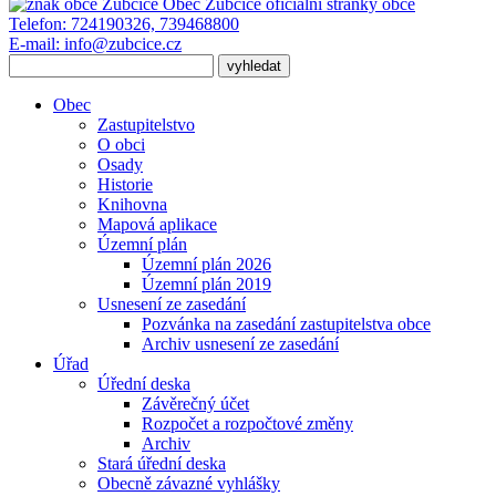
Obec Zubčice
oficiální stránky obce
Telefon:
724190326, 739468800
E-mail:
info@zubcice.cz
Obec
Zastupitelstvo
O obci
Osady
Historie
Knihovna
Mapová aplikace
Územní plán
Územní plán 2026
Územní plán 2019
Usnesení ze zasedání
Pozvánka na zasedání zastupitelstva obce
Archiv usnesení ze zasedání
Úřad
Úřední deska
Závěrečný účet
Rozpočet a rozpočtové změny
Archiv
Stará úřední deska
Obecně závazné vyhlášky