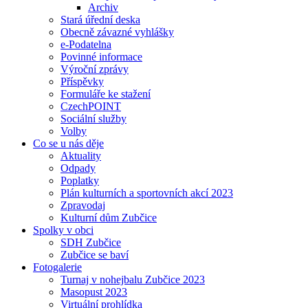
Archiv
Stará úřední deska
Obecně závazné vyhlášky
e-Podatelna
Povinné informace
Výroční zprávy
Příspěvky
Formuláře ke stažení
CzechPOINT
Sociální služby
Volby
Co se u nás děje
Aktuality
Odpady
Poplatky
Plán kulturních a sportovních akcí 2023
Zpravodaj
Kulturní dům Zubčice
Spolky v obci
SDH Zubčice
Zubčice se baví
Fotogalerie
Turnaj v nohejbalu Zubčice 2023
Masopust 2023
Virtuální prohlídka