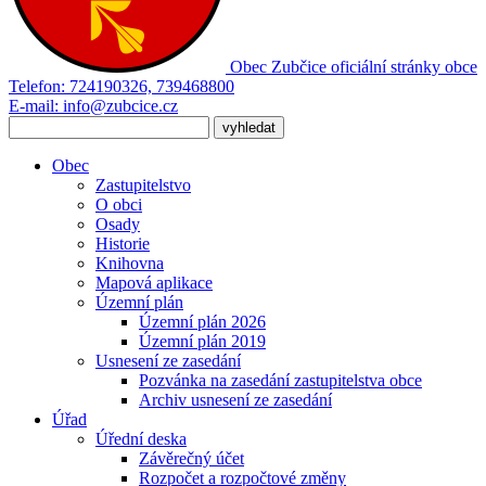
Obec Zubčice
oficiální stránky obce
Telefon:
724190326, 739468800
E-mail:
info@zubcice.cz
Obec
Zastupitelstvo
O obci
Osady
Historie
Knihovna
Mapová aplikace
Územní plán
Územní plán 2026
Územní plán 2019
Usnesení ze zasedání
Pozvánka na zasedání zastupitelstva obce
Archiv usnesení ze zasedání
Úřad
Úřední deska
Závěrečný účet
Rozpočet a rozpočtové změny