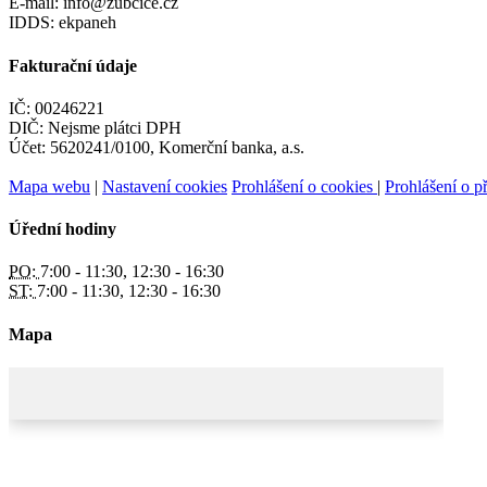
E-mail: info@zubcice.cz
IDDS: ekpaneh
Fakturační údaje
IČ: 00246221
DIČ: Nejsme plátci DPH
Účet: 5620241/0100, Komerční banka, a.s.
Mapa webu
|
Nastavení cookies
Prohlášení o cookies
|
Prohlášení o př
Úřední hodiny
PO:
7:00 - 11:30, 12:30 - 16:30
ST:
7:00 - 11:30, 12:30 - 16:30
Mapa