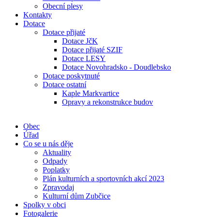
Obecní plesy
Kontakty
Dotace
Dotace přijaté
Dotace JčK
Dotace přijaté SZIF
Dotace LESY
Dotace Novohradsko - Doudlebsko
Dotace poskytnuté
Dotace ostatní
Kaple Markvartice
Opravy a rekonstrukce budov
Obec
Úřad
Co se u nás děje
Aktuality
Odpady
Poplatky
Plán kulturních a sportovních akcí 2023
Zpravodaj
Kulturní dům Zubčice
Spolky v obci
Fotogalerie