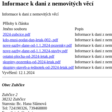
Informace k dani z nemovitých věcí
Informace k dani z nemovitých věcí
Přílohy k článku
Jméno souboru
Popis
2024-zubcice.pdf
Informace k dani z nem
kdo-musi-podat-dap-letak-002-.pdf
Informace k dani z nem
nove-sazby-dane-od-1.1.2024-pozemky.pdf
Informace k dani z nem
nove-sazby-dane-od-1.1.2024-stavby.pdf
Informace k dani z nem
ostatni-plocha-od-2024-letak.pdf
Informace k dani z nem
skupiny-pozemku-od-2024-letak.pdf
Informace k dani z nem
skupiny-staveb-a-jednotek-od-2024-letak.pdf
Informace k dani z nem
Vyvěšení:
12.1.2024
Obec Zubčice
Zubčice 2
38232 Zubčice
Starosta: Bc. Hana Slámová
Tel: 724190326, 739468800