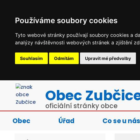
Používáme soubory cookies
Tyto webové stránky používají soubory cookies a dal
analýzy návštěvnosti webových stránek a zjištění zd
Souhlasím
Odmítám
Upravit mé předvolby
Obec Zubčic
oficiální stránky obce
Obec
Úřad
Co se u nás