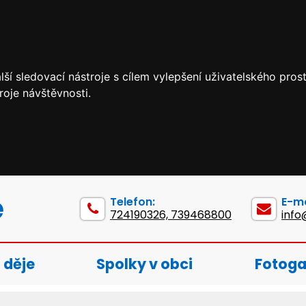
ší sledovací nástroje s cílem vylepšení uživatelského pro
roje návštěvnosti.
e
Telefon:
E-ma
724190326, 739468800
info
 děje
Spolky v obci
Fotoga