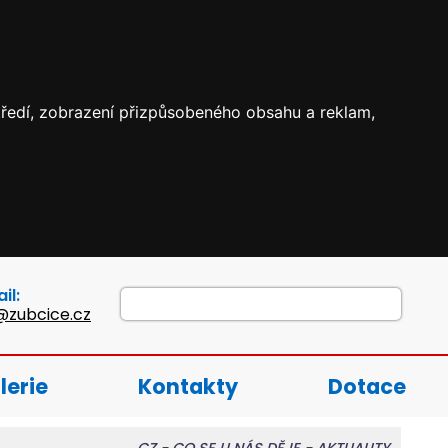
středí, zobrazení přizpůsobeného obsahu a reklam,
il:
@zubcice.cz
lerie
Kontakty
Dotace