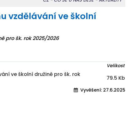
CZ
-
CO SE U NÁS DĚJE
-
AKTUALITY
mu vzdělávání ve školní
ně pro šk. rok 2025/2026
Velikost
ní ve školní družině pro šk. rok
79.5 Kb
Vyvěšení:
27.6.2025