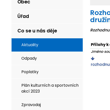
Obec
Rozho
Úřad
druži
Rozhodnutí
Co se u nás děje
Přílohy k
Aktuality
Jméno so
Odpady
rozhodnut
Poplatky
Plán kulturních a sportovních
akcí 2023
Zpravodaj