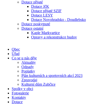
Dotace přijaté
Dotace JčK
Dotace přijaté SZIF
Dotace LESY
Dotace Novohradsko - Doudlebsko
Dotace poskytnuté
Dotace ostatní
Kaple Markvartice
Opravy a rekonstrukce budov
Obec
Úřad
Co se u nás děje
Aktuality
Odpady
Poplatky
Plán kulturních a sportovních akcí 2023
Zpravodaj
Kulturní dům Zubčice
Spolky v obci
Fotogalerie
Kontakty
Dotace