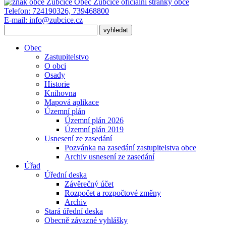
Obec Zubčice
oficiální stránky obce
Telefon:
724190326, 739468800
E-mail:
info@zubcice.cz
Obec
Zastupitelstvo
O obci
Osady
Historie
Knihovna
Mapová aplikace
Územní plán
Územní plán 2026
Územní plán 2019
Usnesení ze zasedání
Pozvánka na zasedání zastupitelstva obce
Archiv usnesení ze zasedání
Úřad
Úřední deska
Závěrečný účet
Rozpočet a rozpočtové změny
Archiv
Stará úřední deska
Obecně závazné vyhlášky