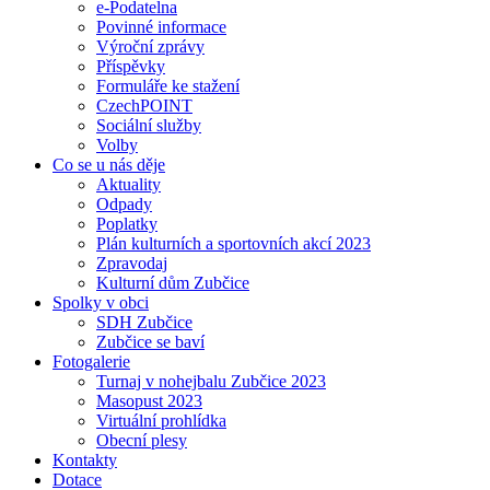
e-Podatelna
Povinné informace
Výroční zprávy
Příspěvky
Formuláře ke stažení
CzechPOINT
Sociální služby
Volby
Co se u nás děje
Aktuality
Odpady
Poplatky
Plán kulturních a sportovních akcí 2023
Zpravodaj
Kulturní dům Zubčice
Spolky v obci
SDH Zubčice
Zubčice se baví
Fotogalerie
Turnaj v nohejbalu Zubčice 2023
Masopust 2023
Virtuální prohlídka
Obecní plesy
Kontakty
Dotace