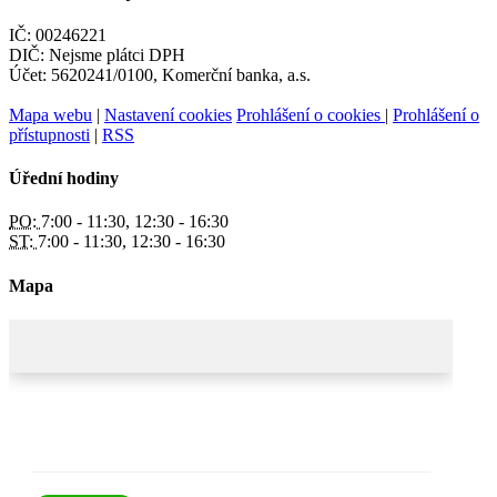
IČ: 00246221
DIČ: Nejsme plátci DPH
Účet: 5620241/0100, Komerční banka, a.s.
Mapa webu
|
Nastavení cookies
Prohlášení o cookies
|
Prohlášení o
přístupnosti
|
RSS
Úřední hodiny
PO:
7:00 - 11:30, 12:30 - 16:30
ST:
7:00 - 11:30, 12:30 - 16:30
Mapa