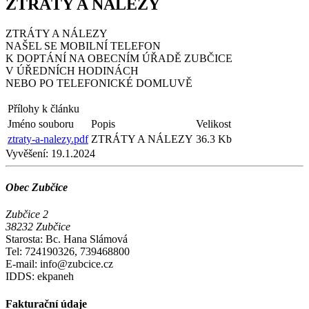
ZTRÁTY A NÁLEZY
ZTRÁTY A NÁLEZY
NAŠEL SE MOBILNÍ TELEFON
K DOPTÁNÍ NA OBECNÍM ÚŘADĚ ZUBČICE
V ÚŘEDNÍCH HODINÁCH
NEBO PO TELEFONICKÉ DOMLUVĚ
Přílohy k článku
Jméno souboru
Popis
Velikost
ztraty-a-nalezy.pdf
ZTRÁTY A NÁLEZY
36.3 Kb
Vyvěšení:
19.1.2024
Obec Zubčice
Zubčice 2
38232 Zubčice
Starosta: Bc. Hana Slámová
Tel: 724190326, 739468800
E-mail: info@zubcice.cz
IDDS: ekpaneh
Fakturační údaje