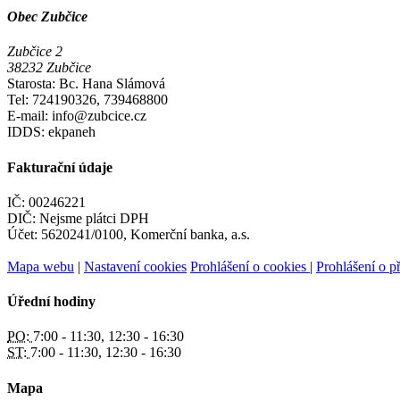
Obec Zubčice
Zubčice 2
38232 Zubčice
Starosta: Bc. Hana Slámová
Tel: 724190326, 739468800
E-mail: info@zubcice.cz
IDDS: ekpaneh
Fakturační údaje
IČ: 00246221
DIČ: Nejsme plátci DPH
Účet: 5620241/0100, Komerční banka, a.s.
Mapa webu
|
Nastavení cookies
Prohlášení o cookies
|
Prohlášení o př
Úřední hodiny
PO:
7:00 - 11:30, 12:30 - 16:30
ST:
7:00 - 11:30, 12:30 - 16:30
Mapa