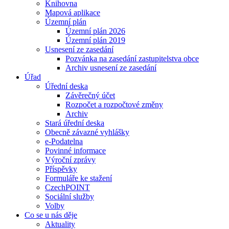
Knihovna
Mapová aplikace
Územní plán
Územní plán 2026
Územní plán 2019
Usnesení ze zasedání
Pozvánka na zasedání zastupitelstva obce
Archiv usnesení ze zasedání
Úřad
Úřední deska
Závěrečný účet
Rozpočet a rozpočtové změny
Archiv
Stará úřední deska
Obecně závazné vyhlášky
e-Podatelna
Povinné informace
Výroční zprávy
Příspěvky
Formuláře ke stažení
CzechPOINT
Sociální služby
Volby
Co se u nás děje
Aktuality