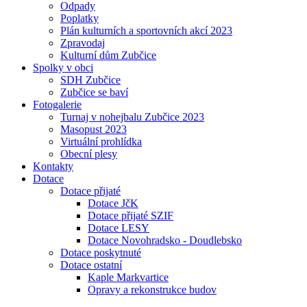
Odpady
Poplatky
Plán kulturních a sportovních akcí 2023
Zpravodaj
Kulturní dům Zubčice
Spolky v obci
SDH Zubčice
Zubčice se baví
Fotogalerie
Turnaj v nohejbalu Zubčice 2023
Masopust 2023
Virtuální prohlídka
Obecní plesy
Kontakty
Dotace
Dotace přijaté
Dotace JčK
Dotace přijaté SZIF
Dotace LESY
Dotace Novohradsko - Doudlebsko
Dotace poskytnuté
Dotace ostatní
Kaple Markvartice
Opravy a rekonstrukce budov