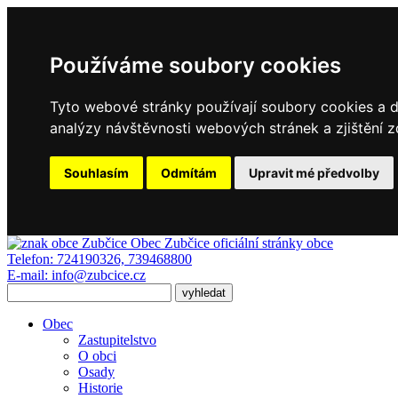
Používáme soubory cookies
Tyto webové stránky používají soubory cookies a da
analýzy návštěvnosti webových stránek a zjištění z
Souhlasím
Odmítám
Upravit mé předvolby
Obec Zubčice
oficiální stránky obce
Telefon:
724190326, 739468800
E-mail:
info@zubcice.cz
Obec
Zastupitelstvo
O obci
Osady
Historie