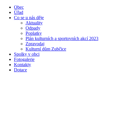
Obec
Úřad
Co se u nás děje
Aktuality
Odpady
Poplatky
Plán kulturních a sportovních akcí 2023
Zpravodaj
Kulturní dům Zubčice
Spolky v obci
Fotogalerie
Kontakty
Dotace