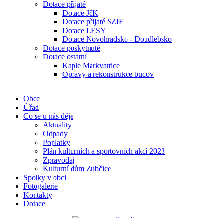
Dotace přijaté
Dotace JčK
Dotace přijaté SZIF
Dotace LESY
Dotace Novohradsko - Doudlebsko
Dotace poskytnuté
Dotace ostatní
Kaple Markvartice
Opravy a rekonstrukce budov
Obec
Úřad
Co se u nás děje
Aktuality
Odpady
Poplatky
Plán kulturních a sportovních akcí 2023
Zpravodaj
Kulturní dům Zubčice
Spolky v obci
Fotogalerie
Kontakty
Dotace