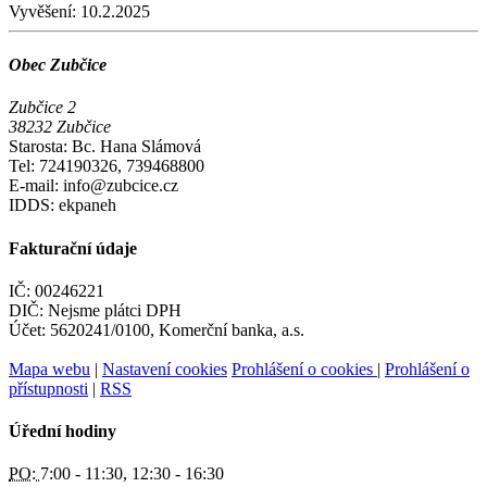
Vyvěšení:
10.2.2025
Obec Zubčice
Zubčice 2
38232 Zubčice
Starosta: Bc. Hana Slámová
Tel: 724190326, 739468800
E-mail: info@zubcice.cz
IDDS: ekpaneh
Fakturační údaje
IČ: 00246221
DIČ: Nejsme plátci DPH
Účet: 5620241/0100, Komerční banka, a.s.
Mapa webu
|
Nastavení cookies
Prohlášení o cookies
|
Prohlášení o
přístupnosti
|
RSS
Úřední hodiny
PO:
7:00 - 11:30, 12:30 - 16:30