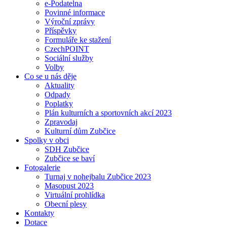
e-Podatelna
Povinné informace
Výroční zprávy
Příspěvky
Formuláře ke stažení
CzechPOINT
Sociální služby
Volby
Co se u nás děje
Aktuality
Odpady
Poplatky
Plán kulturních a sportovních akcí 2023
Zpravodaj
Kulturní dům Zubčice
Spolky v obci
SDH Zubčice
Zubčice se baví
Fotogalerie
Turnaj v nohejbalu Zubčice 2023
Masopust 2023
Virtuální prohlídka
Obecní plesy
Kontakty
Dotace