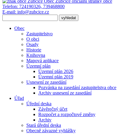
Obec Zubčice
oficiální stránky obce
Telefon:
724190326, 739468800
E-mail:
info@zubcice.cz
Obec
Zastupitelstvo
O obci
Osady
Historie
Knihovna
Mapová aplikace
Územní plán
Územní plán 2026
Územní plán 2019
Usnesení ze zasedání
Pozvánka na zasedání zastupitelstva obce
Archiv usnesení ze zasedání
Úřad
Úřední deska
Závěrečný účet
Rozpočet a rozpočtové změny
Archiv
Stará úřední deska
Obecně závazné vyhlášky