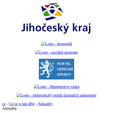
cz
-
Co se u nás děje
-
Aktuality
Aktuality