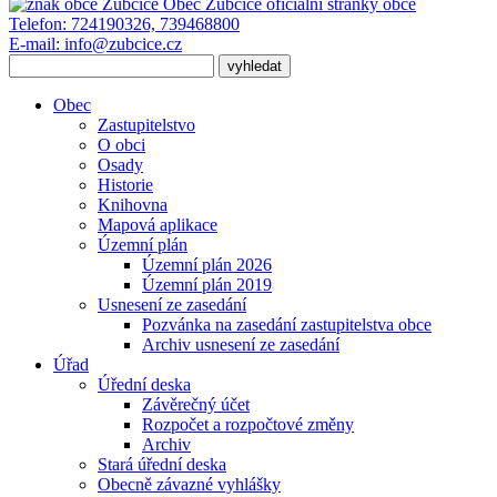
Obec Zubčice
oficiální stránky obce
Telefon:
724190326, 739468800
E-mail:
info@zubcice.cz
Obec
Zastupitelstvo
O obci
Osady
Historie
Knihovna
Mapová aplikace
Územní plán
Územní plán 2026
Územní plán 2019
Usnesení ze zasedání
Pozvánka na zasedání zastupitelstva obce
Archiv usnesení ze zasedání
Úřad
Úřední deska
Závěrečný účet
Rozpočet a rozpočtové změny
Archiv
Stará úřední deska
Obecně závazné vyhlášky