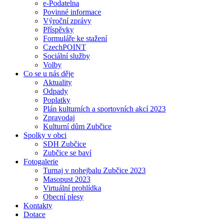
e-Podatelna
Povinné informace
Výroční zprávy
Příspěvky
Formuláře ke stažení
CzechPOINT
Sociální služby
Volby
Co se u nás děje
Aktuality
Odpady
Poplatky
Plán kulturních a sportovních akcí 2023
Zpravodaj
Kulturní dům Zubčice
Spolky v obci
SDH Zubčice
Zubčice se baví
Fotogalerie
Turnaj v nohejbalu Zubčice 2023
Masopust 2023
Virtuální prohlídka
Obecní plesy
Kontakty
Dotace