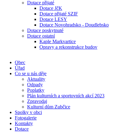
Dotace přijaté
Dotace JčK
Dotace přijaté SZIF
Dotace LESY
Dotace Novohradsko - Doudlebsko
Dotace poskytnuté
Dotace ostatní
Kaple Markvartice
Opravy a rekonstrukce budov
Obec
Úřad
Co se u nás děje
Aktuality
Odpady
Poplatky
Plán kulturních a sportovních akcí 2023
Zpravodaj
Kulturní dům Zubčice
Spolky v obci
Fotogalerie
Kontakty
Dotace