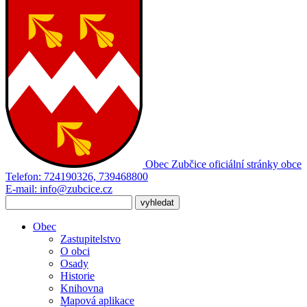
Obec Zubčice
oficiální stránky obce
Telefon:
724190326, 739468800
E-mail:
info@zubcice.cz
Obec
Zastupitelstvo
O obci
Osady
Historie
Knihovna
Mapová aplikace