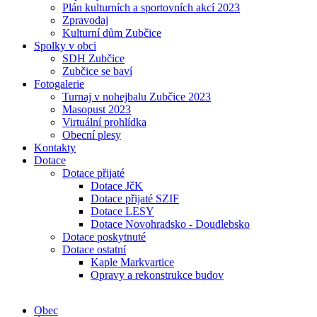
Plán kulturních a sportovních akcí 2023
Zpravodaj
Kulturní dům Zubčice
Spolky v obci
SDH Zubčice
Zubčice se baví
Fotogalerie
Turnaj v nohejbalu Zubčice 2023
Masopust 2023
Virtuální prohlídka
Obecní plesy
Kontakty
Dotace
Dotace přijaté
Dotace JčK
Dotace přijaté SZIF
Dotace LESY
Dotace Novohradsko - Doudlebsko
Dotace poskytnuté
Dotace ostatní
Kaple Markvartice
Opravy a rekonstrukce budov
Obec