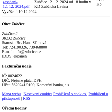
zasedani-
Zubčice 12. 12. 2024 od 18 hodin v
Kb
12.-12.-2024.pdf
KD Zubčická Lavina
Vyvěšení:
10.12.2024
Obec Zubčice
Zubčice 2
38232 Zubčice
Starosta: Bc. Hana Slámová
Tel: 724190326, 739468800
E-mail: info@zubcice.cz
IDDS: ekpaneh
Fakturační údaje
IČ: 00246221
DIČ: Nejsme plátci DPH
Účet: 5620241/0100, Komerční banka, a.s.
Mapa webu
|
Nastavení cookies
Prohlášení o cookies
|
Prohlášení o
přístupnosti
|
RSS
Úřední hodiny