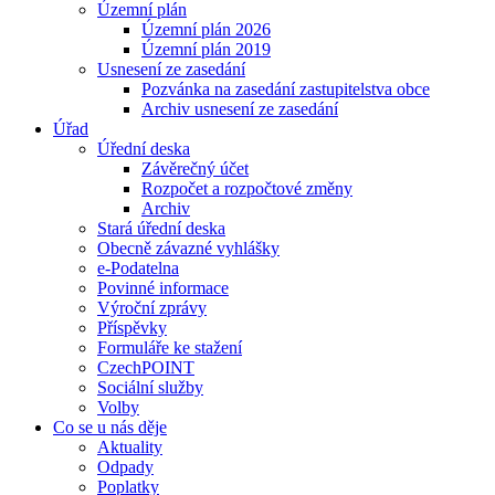
Územní plán
Územní plán 2026
Územní plán 2019
Usnesení ze zasedání
Pozvánka na zasedání zastupitelstva obce
Archiv usnesení ze zasedání
Úřad
Úřední deska
Závěrečný účet
Rozpočet a rozpočtové změny
Archiv
Stará úřední deska
Obecně závazné vyhlášky
e-Podatelna
Povinné informace
Výroční zprávy
Příspěvky
Formuláře ke stažení
CzechPOINT
Sociální služby
Volby
Co se u nás děje
Aktuality
Odpady
Poplatky