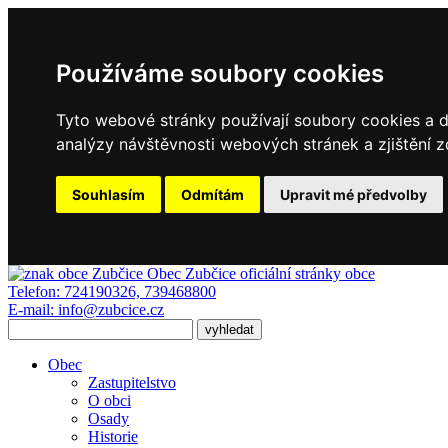
Používáme soubory cookies
Tyto webové stránky používají soubory cookies a da
analýzy návštěvnosti webových stránek a zjištění z
Souhlasím
Odmítám
Upravit mé předvolby
Obec Zubčice
oficiální stránky obce
Telefon:
724190326, 739468800
E-mail:
info@zubcice.cz
Obec
Zastupitelstvo
O obci
Osady
Historie