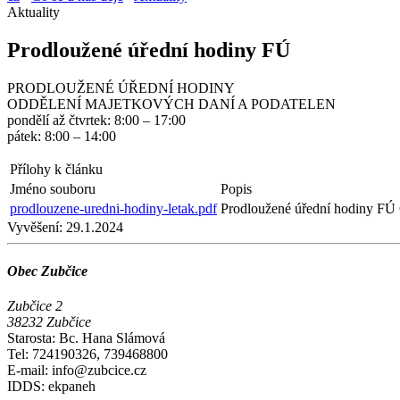
Aktuality
Prodloužené úřední hodiny FÚ
PRODLOUŽENÉ ÚŘEDNÍ HODINY
ODDĚLENÍ MAJETKOVÝCH DANÍ A PODATELEN
pondělí až čtvrtek: 8:00 – 17:00
pátek: 8:00 – 14:00
Přílohy k článku
Jméno souboru
Popis
prodlouzene-uredni-hodiny-letak.pdf
Prodloužené úřední hodiny FÚ
Vyvěšení:
29.1.2024
Obec Zubčice
Zubčice 2
38232 Zubčice
Starosta: Bc. Hana Slámová
Tel: 724190326, 739468800
E-mail: info@zubcice.cz
IDDS: ekpaneh