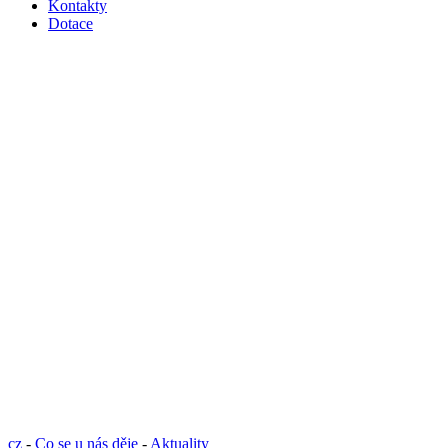
Kontakty
Dotace
cz
-
Co se u nás děje
-
Aktuality