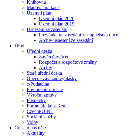
Knihovna
Mapová aplikace
Územní plán
Územní plán 2026
Územní plán 2019
Usnesení ze zasedání
Pozvánka na zasedání zastupitelstva obce
Archiv usnesení ze zasedání
Úřad
Úřední deska
Závěrečný účet
Rozpočet a rozpočtové změny
Archiv
Stará úřední deska
Obecně závazné vyhlášky
e-Podatelna
Povinné informace
Výroční zprávy
Příspěvky
Formuláře ke stažení
CzechPOINT
Sociální služby
Volby
Co se u nás děje
Aktuality