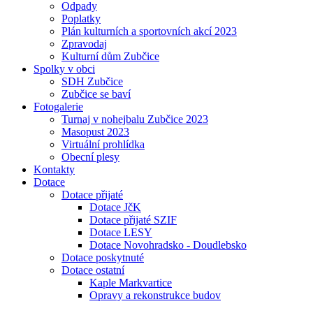
Odpady
Poplatky
Plán kulturních a sportovních akcí 2023
Zpravodaj
Kulturní dům Zubčice
Spolky v obci
SDH Zubčice
Zubčice se baví
Fotogalerie
Turnaj v nohejbalu Zubčice 2023
Masopust 2023
Virtuální prohlídka
Obecní plesy
Kontakty
Dotace
Dotace přijaté
Dotace JčK
Dotace přijaté SZIF
Dotace LESY
Dotace Novohradsko - Doudlebsko
Dotace poskytnuté
Dotace ostatní
Kaple Markvartice
Opravy a rekonstrukce budov