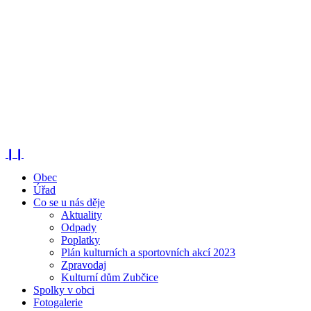
❙❙
Obec
Úřad
Co se u nás děje
Aktuality
Odpady
Poplatky
Plán kulturních a sportovních akcí 2023
Zpravodaj
Kulturní dům Zubčice
Spolky v obci
Fotogalerie