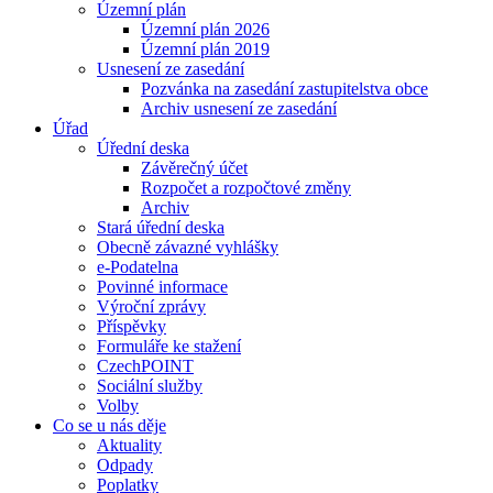
Územní plán
Územní plán 2026
Územní plán 2019
Usnesení ze zasedání
Pozvánka na zasedání zastupitelstva obce
Archiv usnesení ze zasedání
Úřad
Úřední deska
Závěrečný účet
Rozpočet a rozpočtové změny
Archiv
Stará úřední deska
Obecně závazné vyhlášky
e-Podatelna
Povinné informace
Výroční zprávy
Příspěvky
Formuláře ke stažení
CzechPOINT
Sociální služby
Volby
Co se u nás děje
Aktuality
Odpady
Poplatky