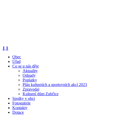
❙❙
Obec
Úřad
Co se u nás děje
Aktuality
Odpady
Poplatky
Plán kulturních a sportovních akcí 2023
Zpravodaj
Kulturní dům Zubčice
Spolky v obci
Fotogalerie
Kontakty
Dotace