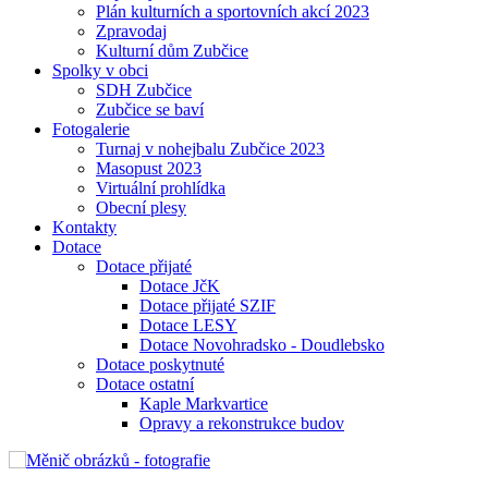
Plán kulturních a sportovních akcí 2023
Zpravodaj
Kulturní dům Zubčice
Spolky v obci
SDH Zubčice
Zubčice se baví
Fotogalerie
Turnaj v nohejbalu Zubčice 2023
Masopust 2023
Virtuální prohlídka
Obecní plesy
Kontakty
Dotace
Dotace přijaté
Dotace JčK
Dotace přijaté SZIF
Dotace LESY
Dotace Novohradsko - Doudlebsko
Dotace poskytnuté
Dotace ostatní
Kaple Markvartice
Opravy a rekonstrukce budov