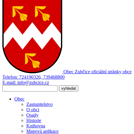
Obec Zubčice
oficiální stránky obce
Telefon:
724190326, 739468800
E-mail:
info@zubcice.cz
Obec
Zastupitelstvo
O obci
Osady
Historie
Knihovna
Mapová aplikace