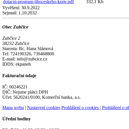
dotacni-program-jihoceskeho-kraje.pdf
332.1 Kb
Vyvěšení:
30.9.2022
Sejmutí:
1.10.2032
Obec Zubčice
Zubčice 2
38232 Zubčice
Starosta: Bc. Hana Slámová
Tel: 724190326, 739468800
E-mail: info@zubcice.cz
IDDS: ekpaneh
Fakturační údaje
IČ: 00246221
DIČ: Nejsme plátci DPH
Účet: 5620241/0100, Komerční banka, a.s.
Mapa webu
|
Nastavení cookies
Prohlášení o cookies
|
Prohlášení o př
Úřední hodiny