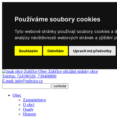
Používáme soubory cookies
Tyto webové stránky používají soubory cookies a da
analýzy návštěvnosti webových stránek a zjištění z
Souhlasím
Odmítám
Upravit mé předvolby
Obec Zubčice
oficiální stránky obce
Telefon:
724190326, 739468800
E-mail:
info@zubcice.cz
Obec
Zastupitelstvo
O obci
Osady
Historie