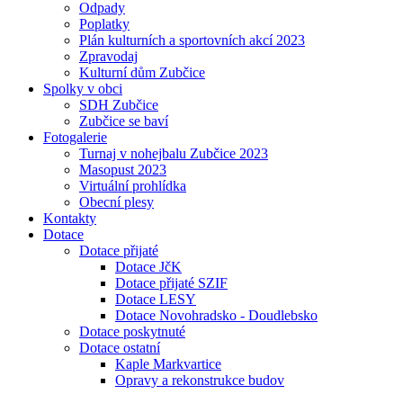
Odpady
Poplatky
Plán kulturních a sportovních akcí 2023
Zpravodaj
Kulturní dům Zubčice
Spolky v obci
SDH Zubčice
Zubčice se baví
Fotogalerie
Turnaj v nohejbalu Zubčice 2023
Masopust 2023
Virtuální prohlídka
Obecní plesy
Kontakty
Dotace
Dotace přijaté
Dotace JčK
Dotace přijaté SZIF
Dotace LESY
Dotace Novohradsko - Doudlebsko
Dotace poskytnuté
Dotace ostatní
Kaple Markvartice
Opravy a rekonstrukce budov