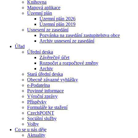
Knihovna
Mapová aplikace
Územní plán
Územní plán 2026
Územní plán 2019
Usnesení ze zasedání
Pozvánka na zasedání zastupitelstva obce
Archiv usnesení ze zasedání
Úřad
Úřední deska
Závěrečný účet
Rozpočet a rozpočtové změny
Archiv
Stará úřední deska
Obecně závazné vyhlášky
e-Podatelna
Povinné informace
Výroční zprávy
Příspěvky
Formuláře ke stažení
CzechPOINT
Sociální služby
Volby
Co se u nás děje
Aktuality