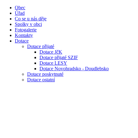
Obec
Úřad
Co se u nás děje
Spolky v obci
Fotogalerie
Kontakty
Dotace
Dotace přijaté
Dotace JčK
Dotace přijaté SZIF
Dotace LESY
Dotace Novohradsko - Doudlebsko
Dotace poskytnuté
Dotace ostatní