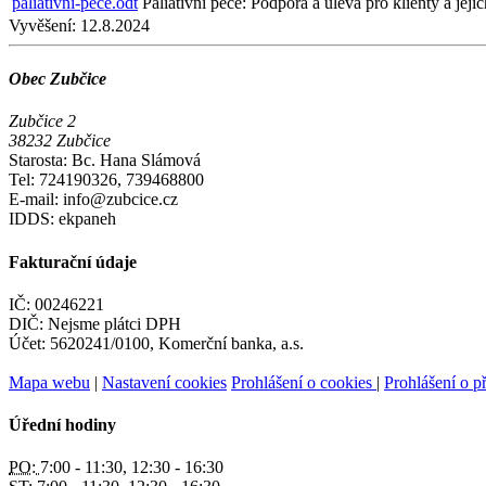
paliativni-pece.odt
Paliativní péče: Podpora a úleva pro klienty a jej
Vyvěšení:
12.8.2024
Obec Zubčice
Zubčice 2
38232 Zubčice
Starosta: Bc. Hana Slámová
Tel: 724190326, 739468800
E-mail: info@zubcice.cz
IDDS: ekpaneh
Fakturační údaje
IČ: 00246221
DIČ: Nejsme plátci DPH
Účet: 5620241/0100, Komerční banka, a.s.
Mapa webu
|
Nastavení cookies
Prohlášení o cookies
|
Prohlášení o př
Úřední hodiny
PO:
7:00 - 11:30, 12:30 - 16:30