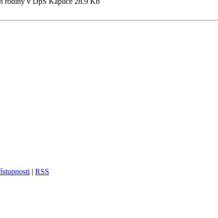
ich rodiny v DpS Kaplice
28.9 Kb
ístupnosti
|
RSS