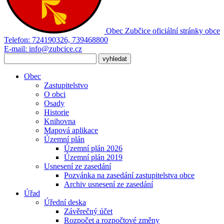
Obec Zubčice
oficiální stránky obce
Telefon:
724190326, 739468800
E-mail:
info@zubcice.cz
Obec
Zastupitelstvo
O obci
Osady
Historie
Knihovna
Mapová aplikace
Územní plán
Územní plán 2026
Územní plán 2019
Usnesení ze zasedání
Pozvánka na zasedání zastupitelstva obce
Archiv usnesení ze zasedání
Úřad
Úřední deska
Závěrečný účet
Rozpočet a rozpočtové změny