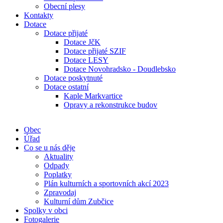
Obecní plesy
Kontakty
Dotace
Dotace přijaté
Dotace JčK
Dotace přijaté SZIF
Dotace LESY
Dotace Novohradsko - Doudlebsko
Dotace poskytnuté
Dotace ostatní
Kaple Markvartice
Opravy a rekonstrukce budov
Obec
Úřad
Co se u nás děje
Aktuality
Odpady
Poplatky
Plán kulturních a sportovních akcí 2023
Zpravodaj
Kulturní dům Zubčice
Spolky v obci
Fotogalerie