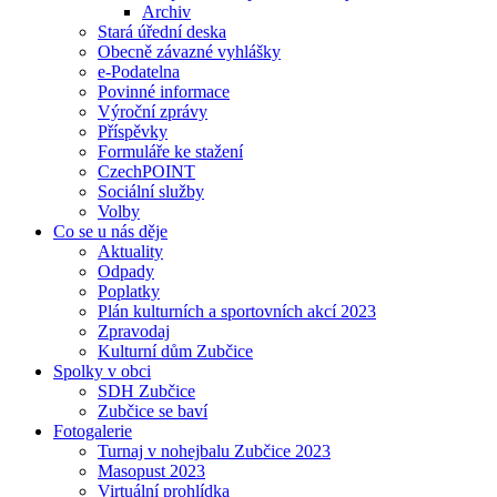
Archiv
Stará úřední deska
Obecně závazné vyhlášky
e-Podatelna
Povinné informace
Výroční zprávy
Příspěvky
Formuláře ke stažení
CzechPOINT
Sociální služby
Volby
Co se u nás děje
Aktuality
Odpady
Poplatky
Plán kulturních a sportovních akcí 2023
Zpravodaj
Kulturní dům Zubčice
Spolky v obci
SDH Zubčice
Zubčice se baví
Fotogalerie
Turnaj v nohejbalu Zubčice 2023
Masopust 2023
Virtuální prohlídka