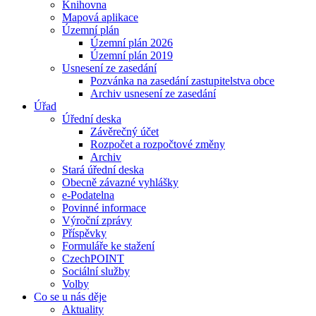
Knihovna
Mapová aplikace
Územní plán
Územní plán 2026
Územní plán 2019
Usnesení ze zasedání
Pozvánka na zasedání zastupitelstva obce
Archiv usnesení ze zasedání
Úřad
Úřední deska
Závěrečný účet
Rozpočet a rozpočtové změny
Archiv
Stará úřední deska
Obecně závazné vyhlášky
e-Podatelna
Povinné informace
Výroční zprávy
Příspěvky
Formuláře ke stažení
CzechPOINT
Sociální služby
Volby
Co se u nás děje
Aktuality