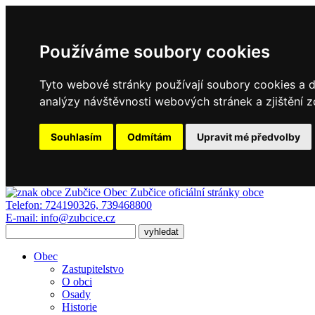
Používáme soubory cookies
Tyto webové stránky používají soubory cookies a da
analýzy návštěvnosti webových stránek a zjištění z
Souhlasím
Odmítám
Upravit mé předvolby
Obec Zubčice
oficiální stránky obce
Telefon:
724190326, 739468800
E-mail:
info@zubcice.cz
Obec
Zastupitelstvo
O obci
Osady
Historie