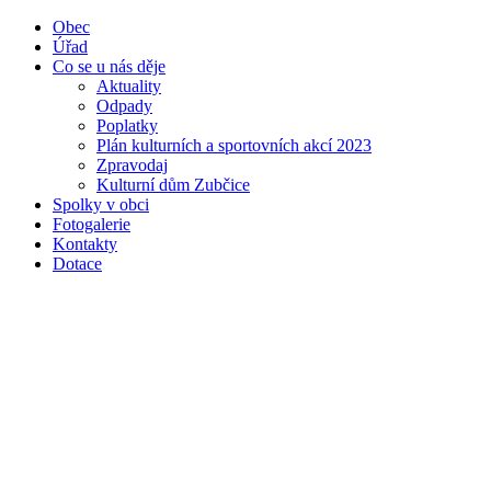
Obec
Úřad
Co se u nás děje
Aktuality
Odpady
Poplatky
Plán kulturních a sportovních akcí 2023
Zpravodaj
Kulturní dům Zubčice
Spolky v obci
Fotogalerie
Kontakty
Dotace