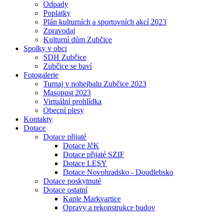
Odpady
Poplatky
Plán kulturních a sportovních akcí 2023
Zpravodaj
Kulturní dům Zubčice
Spolky v obci
SDH Zubčice
Zubčice se baví
Fotogalerie
Turnaj v nohejbalu Zubčice 2023
Masopust 2023
Virtuální prohlídka
Obecní plesy
Kontakty
Dotace
Dotace přijaté
Dotace JčK
Dotace přijaté SZIF
Dotace LESY
Dotace Novohradsko - Doudlebsko
Dotace poskytnuté
Dotace ostatní
Kaple Markvartice
Opravy a rekonstrukce budov