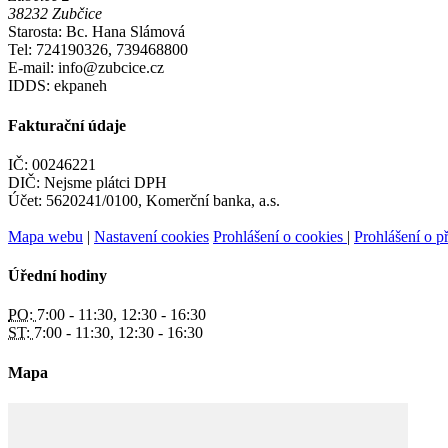
38232 Zubčice
Starosta: Bc. Hana Slámová
Tel: 724190326, 739468800
E-mail: info@zubcice.cz
IDDS: ekpaneh
Fakturační údaje
IČ: 00246221
DIČ: Nejsme plátci DPH
Účet: 5620241/0100, Komerční banka, a.s.
Mapa webu
|
Nastavení cookies
Prohlášení o cookies
|
Prohlášení o př
Úřední hodiny
PO:
7:00 - 11:30, 12:30 - 16:30
ST:
7:00 - 11:30, 12:30 - 16:30
Mapa