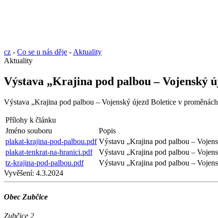
cz
-
Co se u nás děje
-
Aktuality
Aktuality
Výstava „Krajina pod palbou – Vojenský ú
Výstava „Krajina pod palbou – Vojenský újezd Boletice v proměnách
Přílohy k článku
Jméno souboru
Popis
plakat-krajina-pod-palbou.pdf
Výstavu „Krajina pod palbou – Vojens
plakat-tenkrat-na-hranici.pdf
Výstavu „Krajina pod palbou – Vojens
tz-krajina-pod-palbou.pdf
Výstavu „Krajina pod palbou – Vojens
Vyvěšení:
4.3.2024
Obec Zubčice
Zubčice 2