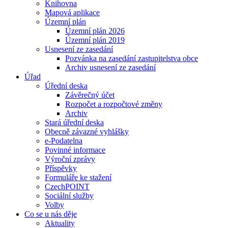
Knihovna
Mapová aplikace
Územní plán
Územní plán 2026
Územní plán 2019
Usnesení ze zasedání
Pozvánka na zasedání zastupitelstva obce
Archiv usnesení ze zasedání
Úřad
Úřední deska
Závěrečný účet
Rozpočet a rozpočtové změny
Archiv
Stará úřední deska
Obecně závazné vyhlášky
e-Podatelna
Povinné informace
Výroční zprávy
Příspěvky
Formuláře ke stažení
CzechPOINT
Sociální služby
Volby
Co se u nás děje
Aktuality