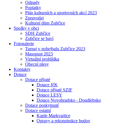
Odpady
Poplatky
Plán kulturních a sportovních akcí 2023
Zpravodaj
Kulturní dům Zubčice
Spolky v obci
SDH Zubčice
Zubčice se baví
Fotogalerie
Turnaj v nohejbalu Zubčice 2023
Masopust 2023
Virtuální prohlídka
Obecní plesy
Kontakty
Dotace
Dotace přijaté
Dotace JčK
Dotace přijaté SZIF
Dotace LESY
Dotace Novohradsko - Doudlebsko
Dotace poskytnuté
Dotace ostatní
Kaple Markvartice
Opravy a rekonstrukce budov