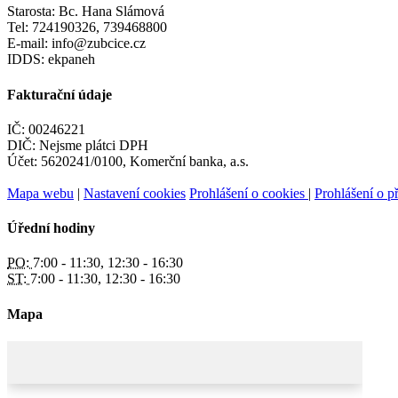
Starosta: Bc. Hana Slámová
Tel: 724190326, 739468800
E-mail: info@zubcice.cz
IDDS: ekpaneh
Fakturační údaje
IČ: 00246221
DIČ: Nejsme plátci DPH
Účet: 5620241/0100, Komerční banka, a.s.
Mapa webu
|
Nastavení cookies
Prohlášení o cookies
|
Prohlášení o př
Úřední hodiny
PO:
7:00 - 11:30, 12:30 - 16:30
ST:
7:00 - 11:30, 12:30 - 16:30
Mapa