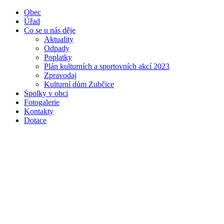
Obec
Úřad
Co se u nás děje
Aktuality
Odpady
Poplatky
Plán kulturních a sportovních akcí 2023
Zpravodaj
Kulturní dům Zubčice
Spolky v obci
Fotogalerie
Kontakty
Dotace