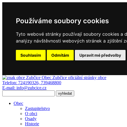
Používáme soubory cookies
Tyto webové stránky používají soubory cookies a da
analýzy návštěvnosti webových stránek a zjištění z
Souhlasím
Odmítám
Upravit mé předvolby
Obec Zubčice
oficiální stránky obce
Telefon:
724190326, 739468800
E-mail:
info@zubcice.cz
Obec
Zastupitelstvo
O obci
Osady
Historie