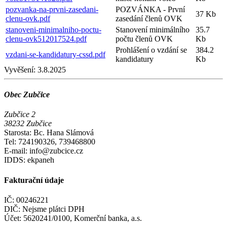
pozvanka-na-prvni-zasedani-
POZVÁNKA - První
37 Kb
clenu-ovk.pdf
zasedání členů OVK
stanoveni-minimalniho-poctu-
Stanovení minimálního
35.7
clenu-ovk512017524.pdf
počtu členů OVK
Kb
Prohlášení o vzdání se
384.2
vzdani-se-kandidatury-cssd.pdf
kandidatury
Kb
Vyvěšení:
3.8.2025
Obec Zubčice
Zubčice 2
38232 Zubčice
Starosta: Bc. Hana Slámová
Tel: 724190326, 739468800
E-mail: info@zubcice.cz
IDDS: ekpaneh
Fakturační údaje
IČ: 00246221
DIČ: Nejsme plátci DPH
Účet: 5620241/0100, Komerční banka, a.s.