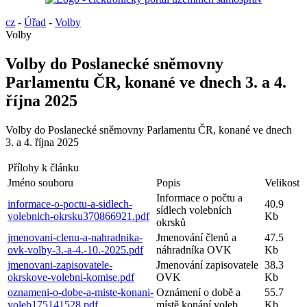
cz
-
Úřad
-
Volby
Volby
Volby do Poslanecké sněmovny
Parlamentu ČR, konané ve dnech 3. a 4.
října 2025
Volby do Poslanecké sněmovny Parlamentu ČR, konané ve dnech
3. a 4. října 2025
Přílohy k článku
Jméno souboru
Popis
Velikost
Informace o počtu a
informace-o-poctu-a-sidlech-
40.9
sídlech volebních
volebnich-okrsku370866921.pdf
Kb
okrsků
jmenovani-clenu-a-nahradnika-
Jmenování členů a
47.5
ovk-volby-3.-a-4.-10.-2025.pdf
náhradníka OVK
Kb
jmenovani-zapisovatele-
Jmenování zapisovatele
38.3
okrskove-volebni-komise.pdf
OVK
Kb
oznameni-o-dobe-a-miste-konani-
Oznámení o době a
55.7
voleb175141528.pdf
místě konání voleb
Kb