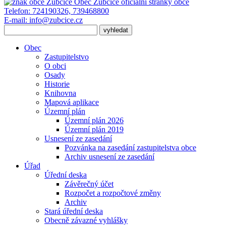
Obec Zubčice
oficiální stránky obce
Telefon:
724190326, 739468800
E-mail:
info@zubcice.cz
Obec
Zastupitelstvo
O obci
Osady
Historie
Knihovna
Mapová aplikace
Územní plán
Územní plán 2026
Územní plán 2019
Usnesení ze zasedání
Pozvánka na zasedání zastupitelstva obce
Archiv usnesení ze zasedání
Úřad
Úřední deska
Závěrečný účet
Rozpočet a rozpočtové změny
Archiv
Stará úřední deska
Obecně závazné vyhlášky