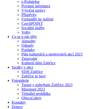
e-Podatelna
Povinné informace
Výroční zprávy
Příspěvky
Formuláře ke stažení
CzechPOINT
Sociální služby
Volby
Co se u nás děje
Aktuality
Odpady
Poplatky
Plán kulturních a sportovních akcí 2023
Zpravodaj
Kulturní dům Zubčice
Spolky v obci
SDH Zubčice
Zubčice se baví
Fotogalerie
Turnaj v nohejbalu Zubčice 2023
Masopust 2023
Virtuální prohlídka
Obecní plesy
Kontakty
Dotace