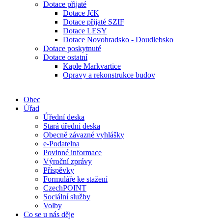
Dotace přijaté
Dotace JčK
Dotace přijaté SZIF
Dotace LESY
Dotace Novohradsko - Doudlebsko
Dotace poskytnuté
Dotace ostatní
Kaple Markvartice
Opravy a rekonstrukce budov
Obec
Úřad
Úřední deska
Stará úřední deska
Obecně závazné vyhlášky
e-Podatelna
Povinné informace
Výroční zprávy
Příspěvky
Formuláře ke stažení
CzechPOINT
Sociální služby
Volby
Co se u nás děje