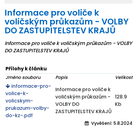
Informace pro voliče k
voličským průkazům - VOLBY
DO ZASTUPITELSTEV KRAJŮ
Informace pro voliče k voličským průkazům - VOLBY
DO ZASTUPITELSTEV KRAJŮ
Přílohy k článku
Jméno souboru
Popis
Velikost
informace-pro-
Informace pro voliče k
volice-k-
voličským průkazům -
128.9
volicskym-
VOLBY DO
Kb
prukazum-volby-
ZASTUPITELSTEV KRAJŮ
do-kz-.pdf
Vyvěšení:
5.8.2024