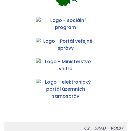
CZ
-
ÚŘAD
-
VOLBY