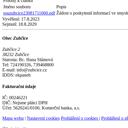
Přílohy k článku
Jméno souboru
Popis
souzubcice23081711060.pdf
Žádost o poskytnutí informací ve smys
Vyvěšení:
17.8.2023
Sejmutí:
18.8.2029
Obec Zubčice
Zubčice 2
38232 Zubčice
Starosta: Bc. Hana Slámová
Tel: 724190326, 739468800
E-mail: info@zubcice.cz
IDDS: ekpaneh
Fakturační údaje
IČ: 00246221
DIČ: Nejsme plátci DPH
Účet: 5620241/0100, Komerční banka, a.s.
Mapa webu
|
Nastavení cookies
Prohlášení o cookies
|
Prohlášení o př