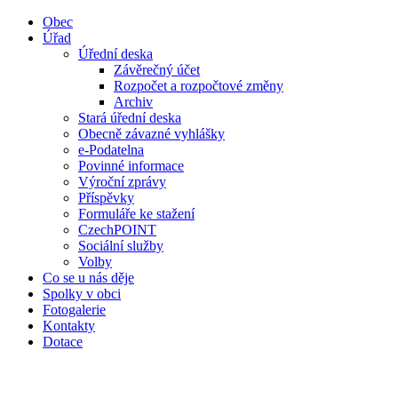
Obec
Úřad
Úřední deska
Závěrečný účet
Rozpočet a rozpočtové změny
Archiv
Stará úřední deska
Obecně závazné vyhlášky
e-Podatelna
Povinné informace
Výroční zprávy
Příspěvky
Formuláře ke stažení
CzechPOINT
Sociální služby
Volby
Co se u nás děje
Spolky v obci
Fotogalerie
Kontakty
Dotace