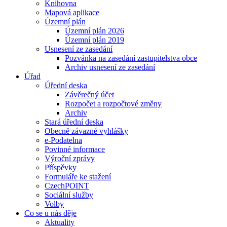
Knihovna
Mapová aplikace
Územní plán
Územní plán 2026
Územní plán 2019
Usnesení ze zasedání
Pozvánka na zasedání zastupitelstva obce
Archiv usnesení ze zasedání
Úřad
Úřední deska
Závěrečný účet
Rozpočet a rozpočtové změny
Archiv
Stará úřední deska
Obecně závazné vyhlášky
e-Podatelna
Povinné informace
Výroční zprávy
Příspěvky
Formuláře ke stažení
CzechPOINT
Sociální služby
Volby
Co se u nás děje
Aktuality