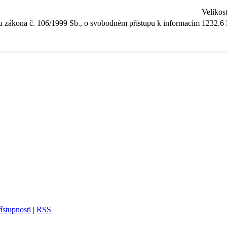
Velikos
lu zákona č. 106/1999 Sb., o svobodném přístupu k informacím
1232.6
ístupnosti
|
RSS