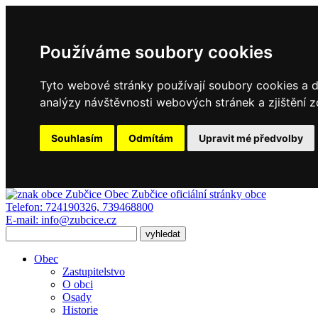
Používáme soubory cookies
Tyto webové stránky používají soubory cookies a da
analýzy návštěvnosti webových stránek a zjištění z
Souhlasím
Odmítám
Upravit mé předvolby
Obec Zubčice
oficiální stránky obce
Telefon:
724190326, 739468800
E-mail:
info@zubcice.cz
Obec
Zastupitelstvo
O obci
Osady
Historie