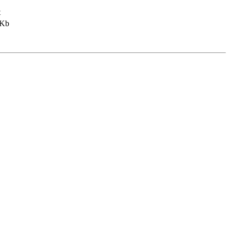
t
 Kb