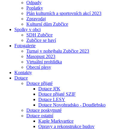
Odpady
Poplatky
Plán kulturních a sportovních akcí 2023
Zpravodaj
Kulturní dům Zubčice
Spolky v obci
SDH Zubčice
Zubčice se baví
Fotogalerie
Turnaj v nohejbalu Zubčice 2023
Masopust 2023
Virtuální prohlídka
Obecní plesy
Kontakty
Dotace
Dotace přijaté
Dotace JčK
Dotace přijaté SZIF
Dotace LESY
Dotace Novohradsko - Doudlebsko
Dotace poskytnuté
Dotace ostatní
Kaple Markvartice
Opravy a rekonstrukce budov