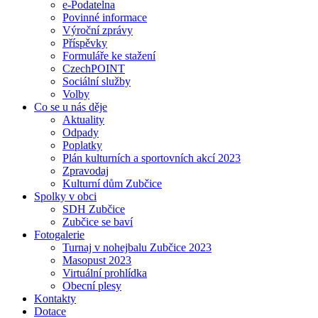
e-Podatelna
Povinné informace
Výroční zprávy
Příspěvky
Formuláře ke stažení
CzechPOINT
Sociální služby
Volby
Co se u nás děje
Aktuality
Odpady
Poplatky
Plán kulturních a sportovních akcí 2023
Zpravodaj
Kulturní dům Zubčice
Spolky v obci
SDH Zubčice
Zubčice se baví
Fotogalerie
Turnaj v nohejbalu Zubčice 2023
Masopust 2023
Virtuální prohlídka
Obecní plesy
Kontakty
Dotace