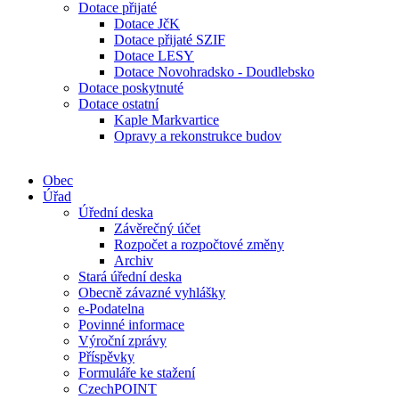
Dotace přijaté
Dotace JčK
Dotace přijaté SZIF
Dotace LESY
Dotace Novohradsko - Doudlebsko
Dotace poskytnuté
Dotace ostatní
Kaple Markvartice
Opravy a rekonstrukce budov
Obec
Úřad
Úřední deska
Závěrečný účet
Rozpočet a rozpočtové změny
Archiv
Stará úřední deska
Obecně závazné vyhlášky
e-Podatelna
Povinné informace
Výroční zprávy
Příspěvky
Formuláře ke stažení
CzechPOINT