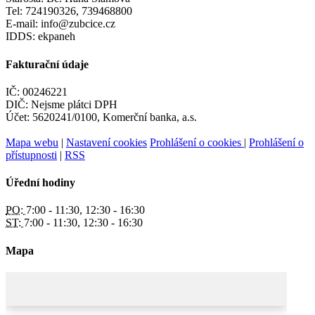
Tel: 724190326, 739468800
E-mail: info@zubcice.cz
IDDS: ekpaneh
Fakturační údaje
IČ: 00246221
DIČ: Nejsme plátci DPH
Účet: 5620241/0100, Komerční banka, a.s.
Mapa webu
|
Nastavení cookies
Prohlášení o cookies
|
Prohlášení o
přístupnosti
|
RSS
Úřední hodiny
PO:
7:00 - 11:30, 12:30 - 16:30
ST:
7:00 - 11:30, 12:30 - 16:30
Mapa