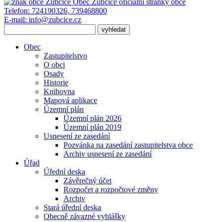
Obec Zubčice
oficiální stránky obce
Telefon:
724190326, 739468800
E-mail:
info@zubcice.cz
Obec
Zastupitelstvo
O obci
Osady
Historie
Knihovna
Mapová aplikace
Územní plán
Územní plán 2026
Územní plán 2019
Usnesení ze zasedání
Pozvánka na zasedání zastupitelstva obce
Archiv usnesení ze zasedání
Úřad
Úřední deska
Závěrečný účet
Rozpočet a rozpočtové změny
Archiv
Stará úřední deska
Obecně závazné vyhlášky