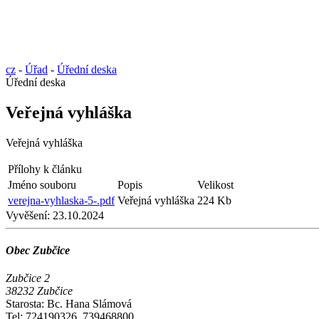
cz
-
Úřad
-
Úřední deska
Úřední deska
Veřejná vyhláška
Veřejná vyhláška
Přílohy k článku
Jméno souboru
Popis
Velikost
verejna-vyhlaska-5-.pdf
Veřejná vyhláška
224 Kb
Vyvěšení:
23.10.2024
Obec Zubčice
Zubčice 2
38232 Zubčice
Starosta: Bc. Hana Slámová
Tel: 724190326, 739468800