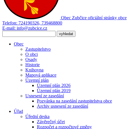
Obec Zubčice
oficiální stránky obce
Telefon:
724190326, 739468800
E-mail:
info@zubcice.cz
Obec
Zastupitelstvo
O obci
Osady
Historie
Knihovna
Mapová aplikace
Územní plán
Územní plán 2026
Územní plán 2019
Usnesení ze zasedání
Pozvánka na zasedání zastupitelstva obce
Archiv usnesení ze zasedání
Úřad
Úřední deska
Závěrečný účet
Rozpočet a rozpočtové změny