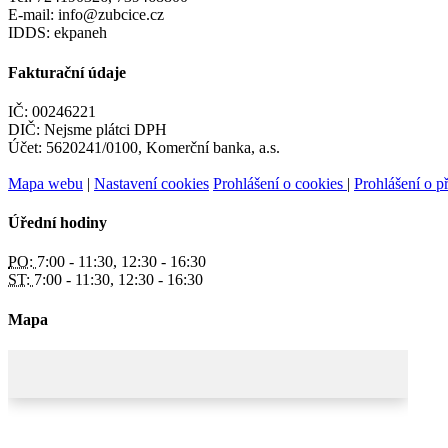
E-mail: info@zubcice.cz
IDDS: ekpaneh
Fakturační údaje
IČ: 00246221
DIČ: Nejsme plátci DPH
Účet: 5620241/0100, Komerční banka, a.s.
Mapa webu
|
Nastavení cookies
Prohlášení o cookies
|
Prohlášení o př
Úřední hodiny
PO:
7:00 - 11:30, 12:30 - 16:30
ST:
7:00 - 11:30, 12:30 - 16:30
Mapa