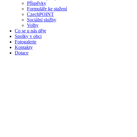
Příspěvky
Formuláře ke stažení
CzechPOINT
Sociální služby
Volby
Co se u nás děje
Spolky v obci
Fotogalerie
Kontakty
Dotace