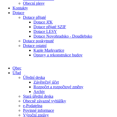
Obecní plesy
Kontakty
Dotace
Dotace přijaté
Dotace JčK
Dotace přijaté SZIF
Dotace LESY
Dotace Novohradsko - Doudlebsko
Dotace poskytnuté
Dotace ostatní
Kaple Markvartice
Opravy a rekonstrukce budov
Obec
Úřad
Úřední deska
Závěrečný účet
Rozpočet a rozpočtové změny
Archiv
Stará úřední deska
Obecně závazné vyhlášky
e-Podatelna
Povinné informace
Výroční zprávy