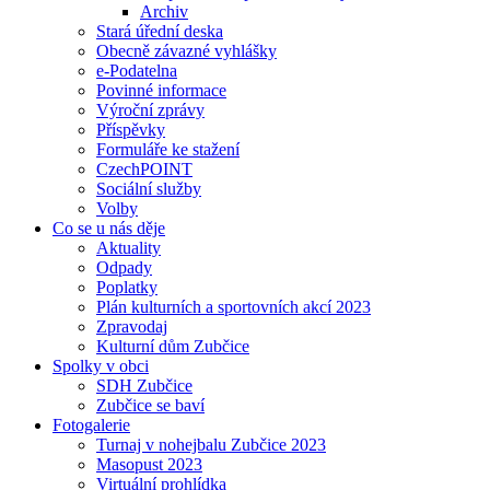
Archiv
Stará úřední deska
Obecně závazné vyhlášky
e-Podatelna
Povinné informace
Výroční zprávy
Příspěvky
Formuláře ke stažení
CzechPOINT
Sociální služby
Volby
Co se u nás děje
Aktuality
Odpady
Poplatky
Plán kulturních a sportovních akcí 2023
Zpravodaj
Kulturní dům Zubčice
Spolky v obci
SDH Zubčice
Zubčice se baví
Fotogalerie
Turnaj v nohejbalu Zubčice 2023
Masopust 2023
Virtuální prohlídka