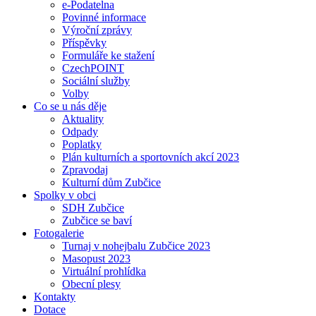
e-Podatelna
Povinné informace
Výroční zprávy
Příspěvky
Formuláře ke stažení
CzechPOINT
Sociální služby
Volby
Co se u nás děje
Aktuality
Odpady
Poplatky
Plán kulturních a sportovních akcí 2023
Zpravodaj
Kulturní dům Zubčice
Spolky v obci
SDH Zubčice
Zubčice se baví
Fotogalerie
Turnaj v nohejbalu Zubčice 2023
Masopust 2023
Virtuální prohlídka
Obecní plesy
Kontakty
Dotace