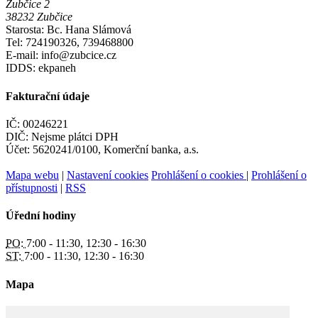
Zubčice 2
38232 Zubčice
Starosta: Bc. Hana Slámová
Tel: 724190326, 739468800
E-mail: info@zubcice.cz
IDDS: ekpaneh
Fakturační údaje
IČ: 00246221
DIČ: Nejsme plátci DPH
Účet: 5620241/0100, Komerční banka, a.s.
Mapa webu
|
Nastavení cookies
Prohlášení o cookies
|
Prohlášení o
přístupnosti
|
RSS
Úřední hodiny
PO:
7:00 - 11:30, 12:30 - 16:30
ST:
7:00 - 11:30, 12:30 - 16:30
Mapa