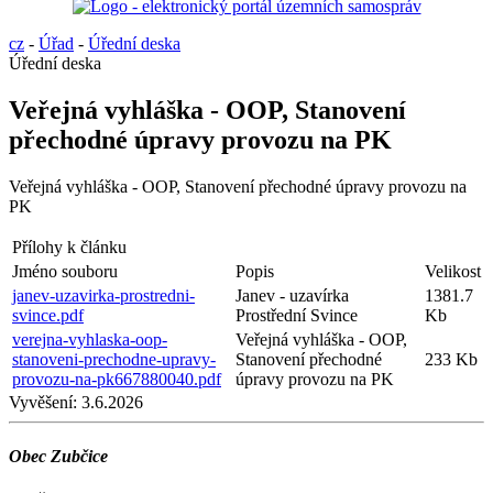
cz
-
Úřad
-
Úřední deska
Úřední deska
Veřejná vyhláška - OOP, Stanovení
přechodné úpravy provozu na PK
Veřejná vyhláška - OOP, Stanovení přechodné úpravy provozu na
PK
Přílohy k článku
Jméno souboru
Popis
Velikost
janev-uzavirka-prostredni-
Janev - uzavírka
1381.7
svince.pdf
Prostřední Svince
Kb
verejna-vyhlaska-oop-
Veřejná vyhláška - OOP,
stanoveni-prechodne-upravy-
Stanovení přechodné
233 Kb
provozu-na-pk667880040.pdf
úpravy provozu na PK
Vyvěšení:
3.6.2026
Obec Zubčice