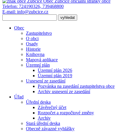
Obec Zubčice
oficiální stránky obce
Telefon:
724190326, 739468800
E-mail:
info@zubcice.cz
Obec
Zastupitelstvo
O obci
Osady
Historie
Knihovna
Mapová aplikace
Územní plán
Územní plán 2026
Územní plán 2019
Usnesení ze zasedání
Pozvánka na zasedání zastupitelstva obce
Archiv usnesení ze zasedání
Úřad
Úřední deska
Závěrečný účet
Rozpočet a rozpočtové změny
Archiv
Stará úřední deska
Obecně závazné vyhlášky