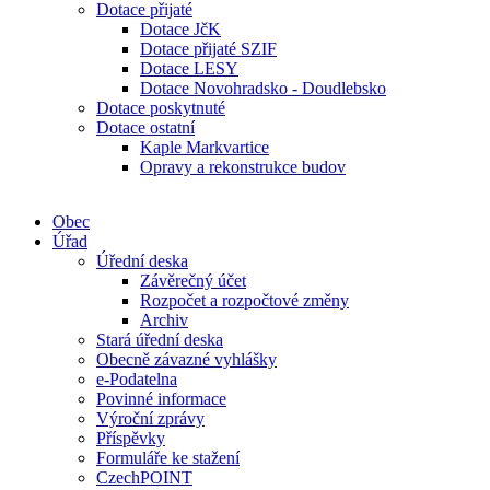
Dotace přijaté
Dotace JčK
Dotace přijaté SZIF
Dotace LESY
Dotace Novohradsko - Doudlebsko
Dotace poskytnuté
Dotace ostatní
Kaple Markvartice
Opravy a rekonstrukce budov
Obec
Úřad
Úřední deska
Závěrečný účet
Rozpočet a rozpočtové změny
Archiv
Stará úřední deska
Obecně závazné vyhlášky
e-Podatelna
Povinné informace
Výroční zprávy
Příspěvky
Formuláře ke stažení
CzechPOINT