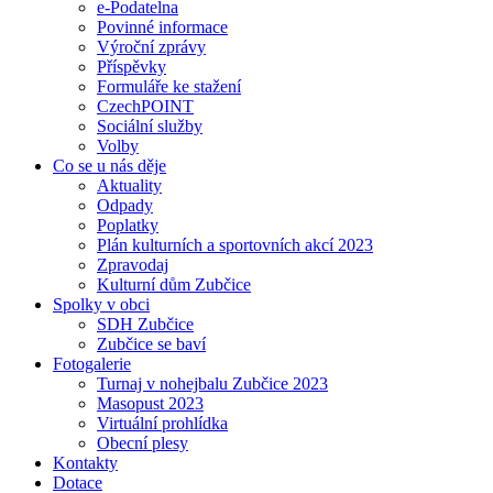
e-Podatelna
Povinné informace
Výroční zprávy
Příspěvky
Formuláře ke stažení
CzechPOINT
Sociální služby
Volby
Co se u nás děje
Aktuality
Odpady
Poplatky
Plán kulturních a sportovních akcí 2023
Zpravodaj
Kulturní dům Zubčice
Spolky v obci
SDH Zubčice
Zubčice se baví
Fotogalerie
Turnaj v nohejbalu Zubčice 2023
Masopust 2023
Virtuální prohlídka
Obecní plesy
Kontakty
Dotace