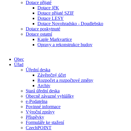
Dotace přijaté
Dotace JčK
Dotace přijaté SZIF
Dotace LESY
Dotace Novohradsko - Doudlebsko
Dotace poskytnuté
Dotace ostatní
Kaple Markvartice
Opravy a rekonstrukce budov
Obec
Úřad
Úřední deska
Závěrečný účet
Rozpočet a rozpočtové změny
Archiv
Stará úřední deska
Obecně závazné vyhlášky
e-Podatelna
Povinné informace
Výroční zprávy
Příspěvky
Formuláře ke stažení
CzechPOINT