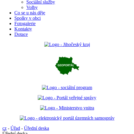
Sociální služby
Volby
Co se u nás děje
Spolky v obci
Fotogalerie
Kontakty
Dotace
cz
-
Úřad
-
Úřední deska
Úřední deska