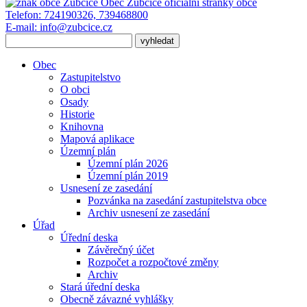
Obec Zubčice
oficiální stránky obce
Telefon:
724190326, 739468800
E-mail:
info@zubcice.cz
Obec
Zastupitelstvo
O obci
Osady
Historie
Knihovna
Mapová aplikace
Územní plán
Územní plán 2026
Územní plán 2019
Usnesení ze zasedání
Pozvánka na zasedání zastupitelstva obce
Archiv usnesení ze zasedání
Úřad
Úřední deska
Závěrečný účet
Rozpočet a rozpočtové změny
Archiv
Stará úřední deska
Obecně závazné vyhlášky