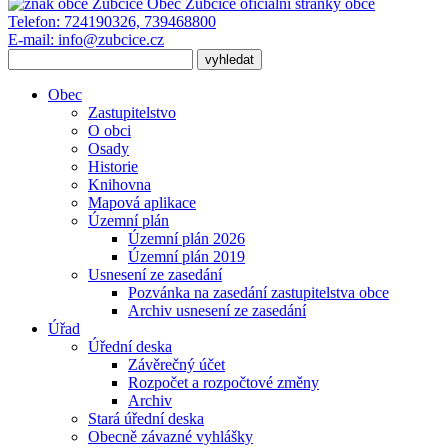
Obec Zubčice
oficiální stránky obce
Telefon:
724190326, 739468800
E-mail:
info@zubcice.cz
Obec
Zastupitelstvo
O obci
Osady
Historie
Knihovna
Mapová aplikace
Územní plán
Územní plán 2026
Územní plán 2019
Usnesení ze zasedání
Pozvánka na zasedání zastupitelstva obce
Archiv usnesení ze zasedání
Úřad
Úřední deska
Závěrečný účet
Rozpočet a rozpočtové změny
Archiv
Stará úřední deska
Obecně závazné vyhlášky