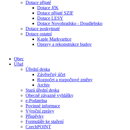
Dotace přijaté
Dotace JčK
Dotace přijaté SZIF
Dotace LESY
Dotace Novohradsko - Doudlebsko
Dotace poskytnuté
Dotace ostatní
Kaple Markvartice
Opravy a rekonstrukce budov
Obec
Úřad
Úřední deska
Závěrečný účet
Rozpočet a rozpočtové změny
Archiv
Stará úřední deska
Obecně závazné vyhlášky
e-Podatelna
Povinné informace
Výroční zprávy
Příspěvky
Formuláře ke stažení
CzechPOINT