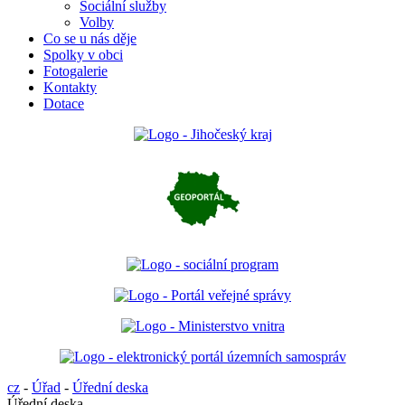
Sociální služby
Volby
Co se u nás děje
Spolky v obci
Fotogalerie
Kontakty
Dotace
cz
-
Úřad
-
Úřední deska
Úřední deska