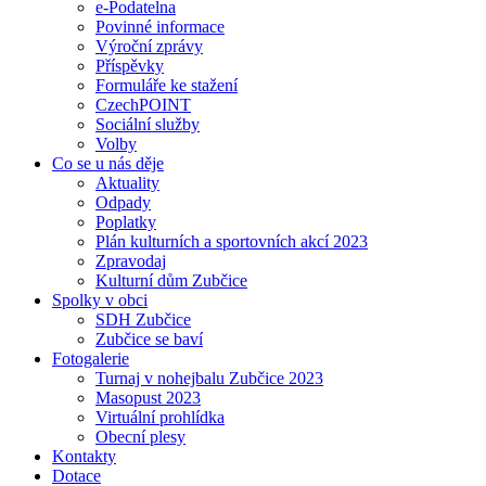
e-Podatelna
Povinné informace
Výroční zprávy
Příspěvky
Formuláře ke stažení
CzechPOINT
Sociální služby
Volby
Co se u nás děje
Aktuality
Odpady
Poplatky
Plán kulturních a sportovních akcí 2023
Zpravodaj
Kulturní dům Zubčice
Spolky v obci
SDH Zubčice
Zubčice se baví
Fotogalerie
Turnaj v nohejbalu Zubčice 2023
Masopust 2023
Virtuální prohlídka
Obecní plesy
Kontakty
Dotace