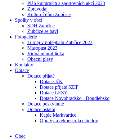
Plán kulturních a sportovních akcí 2023
Zpravodaj
Kulturní dům Zubčice
Spolky v obci
SDH Zubčice
Zubčice se baví
Fotogalerie
Turnaj v nohejbalu Zubčice 2023
Masopust 2023
Virtuální prohlídka
Obecní plesy
Kontakty
Dotace
Dotace přijaté
Dotace JčK
Dotace přijaté SZIF
Dotace LESY
Dotace Novohradsko - Doudlebsko
Dotace poskytnuté
Dotace ostatní
Kaple Markvartice
Opravy a rekonstrukce budov
Obec