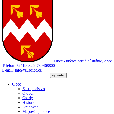
Obec Zubčice
oficiální stránky obce
Telefon:
724190326, 739468800
E-mail:
info@zubcice.cz
Obec
Zastupitelstvo
O obci
Osady
Historie
Knihovna
Mapová aplikace