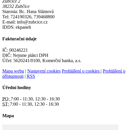
Zubčice 2
38232 Zubčice
Starosta: Bc. Hana Slámová
Tel: 724190326, 739468800
E-mail: info@zubcice.cz
IDDS: ekpaneh
Fakturační údaje
IČ: 00246221
DIČ: Nejsme plátci DPH
Účet: 5620241/0100, Komerční banka, a.s.
Mapa webu
|
Nastavení cookies
Prohlášení o cookies
|
Prohlášení o
přístupnosti
|
RSS
Úřední hodiny
PO:
7:00 - 11:30, 12:30 - 16:30
ST:
7:00 - 11:30, 12:30 - 16:30
Mapa