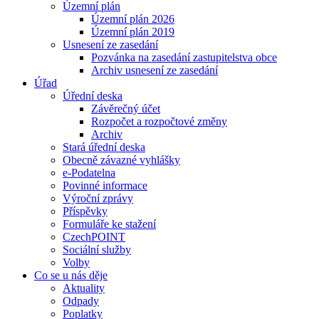
Územní plán
Územní plán 2026
Územní plán 2019
Usnesení ze zasedání
Pozvánka na zasedání zastupitelstva obce
Archiv usnesení ze zasedání
Úřad
Úřední deska
Závěrečný účet
Rozpočet a rozpočtové změny
Archiv
Stará úřední deska
Obecně závazné vyhlášky
e-Podatelna
Povinné informace
Výroční zprávy
Příspěvky
Formuláře ke stažení
CzechPOINT
Sociální služby
Volby
Co se u nás děje
Aktuality
Odpady
Poplatky