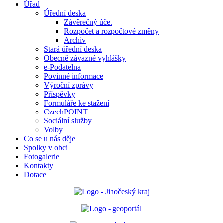
Úřad
Úřední deska
Závěrečný účet
Rozpočet a rozpočtové změny
Archiv
Stará úřední deska
Obecně závazné vyhlášky
e-Podatelna
Povinné informace
Výroční zprávy
Příspěvky
Formuláře ke stažení
CzechPOINT
Sociální služby
Volby
Co se u nás děje
Spolky v obci
Fotogalerie
Kontakty
Dotace