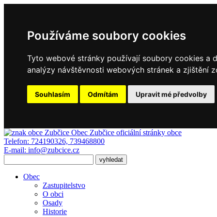
Používáme soubory cookies
Tyto webové stránky používají soubory cookies a da
analýzy návštěvnosti webových stránek a zjištění z
Souhlasím
Odmítám
Upravit mé předvolby
Obec Zubčice
oficiální stránky obce
Telefon:
724190326, 739468800
E-mail:
info@zubcice.cz
Obec
Zastupitelstvo
O obci
Osady
Historie