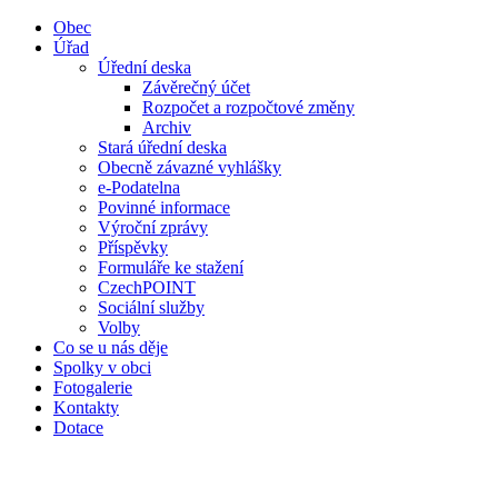
Obec
Úřad
Úřední deska
Závěrečný účet
Rozpočet a rozpočtové změny
Archiv
Stará úřední deska
Obecně závazné vyhlášky
e-Podatelna
Povinné informace
Výroční zprávy
Příspěvky
Formuláře ke stažení
CzechPOINT
Sociální služby
Volby
Co se u nás děje
Spolky v obci
Fotogalerie
Kontakty
Dotace