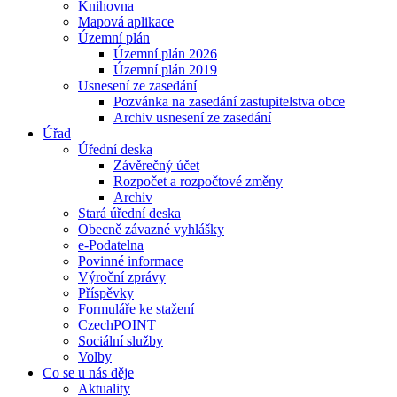
Knihovna
Mapová aplikace
Územní plán
Územní plán 2026
Územní plán 2019
Usnesení ze zasedání
Pozvánka na zasedání zastupitelstva obce
Archiv usnesení ze zasedání
Úřad
Úřední deska
Závěrečný účet
Rozpočet a rozpočtové změny
Archiv
Stará úřední deska
Obecně závazné vyhlášky
e-Podatelna
Povinné informace
Výroční zprávy
Příspěvky
Formuláře ke stažení
CzechPOINT
Sociální služby
Volby
Co se u nás děje
Aktuality