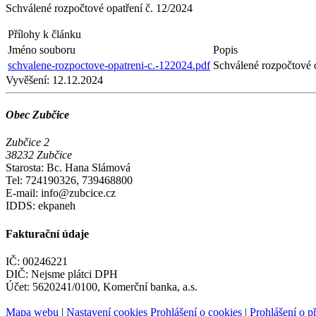
Schválené rozpočtové opatření č. 12/2024
Přílohy k článku
Jméno souboru
Popis
schvalene-rozpoctove-opatreni-c.-122024.pdf
Schválené rozpočtové o
Vyvěšení:
12.12.2024
Obec Zubčice
Zubčice 2
38232 Zubčice
Starosta: Bc. Hana Slámová
Tel: 724190326, 739468800
E-mail: info@zubcice.cz
IDDS: ekpaneh
Fakturační údaje
IČ: 00246221
DIČ: Nejsme plátci DPH
Účet: 5620241/0100, Komerční banka, a.s.
Mapa webu
|
Nastavení cookies
Prohlášení o cookies
|
Prohlášení o př