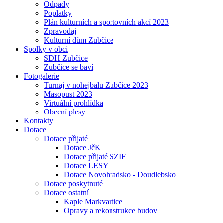
Odpady
Poplatky
Plán kulturních a sportovních akcí 2023
Zpravodaj
Kulturní dům Zubčice
Spolky v obci
SDH Zubčice
Zubčice se baví
Fotogalerie
Turnaj v nohejbalu Zubčice 2023
Masopust 2023
Virtuální prohlídka
Obecní plesy
Kontakty
Dotace
Dotace přijaté
Dotace JčK
Dotace přijaté SZIF
Dotace LESY
Dotace Novohradsko - Doudlebsko
Dotace poskytnuté
Dotace ostatní
Kaple Markvartice
Opravy a rekonstrukce budov