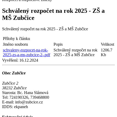
Schválený rozpočet na rok 2025 - ZŠ a
MŠ Zubčice
Schválený rozpočet na rok 2025 - ZŠ a MŠ Zubčice
Přílohy k článku
Jméno souboru
Popis
Velikost
schvaleny-rozpocet-na-rok-
Schválený rozpočet na rok
1206.7
2025-zs-a-ms-zubcice-2-.pdf
2025 - ZŠ a MŠ Zubčice
Kb
Vyvěšení:
16.12.2024
Obec Zubčice
Zubčice 2
38232 Zubčice
Starosta: Bc. Hana Slámová
Tel: 724190326, 739468800
E-mail: info@zubcice.cz
IDDS: ekpaneh