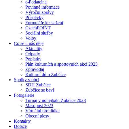
e-Podatelna
Povinné informace
Výroční zprávy
Příspěvky
Formuláře ke stažení
CzechPOINT
Sociální služby
Volby
Co se u nás děje
Aktuality
Odpady
Poplatky
Plán kulturních a sportovních akcí 2023
Zpravodaj
Kulturní dům Zubčice
Spolky v obci
SDH Zubčice
Zubčice se baví
Fotogalerie
Turnaj v nohejbalu Zubčice 2023
Masopust 2023
Virtuální prohlídka
Obecní plesy
Kontakty
Dotace