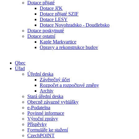
Dotace přijaté
Dotace JčK
Dotace přijaté SZIF
Dotace LESY
Dotace Novohradsko - Doudlebsko
Dotace poskytnuté
Dotace ostatní
Kaple Markvartice
Opravy a rekonstrukce budov
Obec
Úřad
Úřední deska
Závěrečný účet
Rozpočet a rozpočtové změny
Archiv
Stará úřední deska
Obecně závazné vyhlášky
e-Podatelna
Povinné informace
Výroční zprávy
Příspěvky
Formuláře ke stažení
CzechPOINT