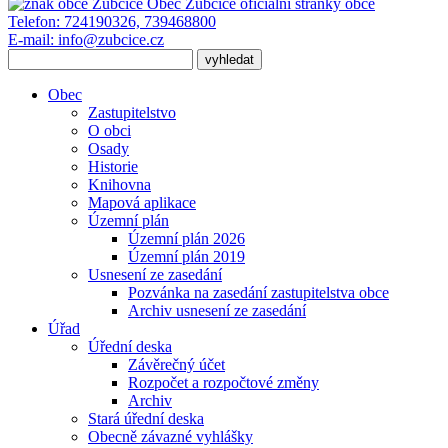
Obec Zubčice
oficiální stránky obce
Telefon:
724190326, 739468800
E-mail:
info@zubcice.cz
Obec
Zastupitelstvo
O obci
Osady
Historie
Knihovna
Mapová aplikace
Územní plán
Územní plán 2026
Územní plán 2019
Usnesení ze zasedání
Pozvánka na zasedání zastupitelstva obce
Archiv usnesení ze zasedání
Úřad
Úřední deska
Závěrečný účet
Rozpočet a rozpočtové změny
Archiv
Stará úřední deska
Obecně závazné vyhlášky