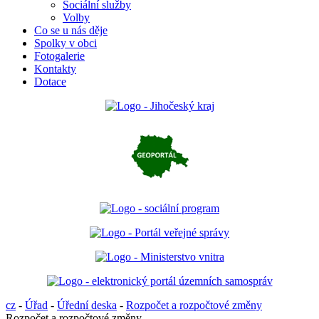
Sociální služby
Volby
Co se u nás děje
Spolky v obci
Fotogalerie
Kontakty
Dotace
cz
-
Úřad
-
Úřední deska
-
Rozpočet a rozpočtové změny
Rozpočet a rozpočtové změny