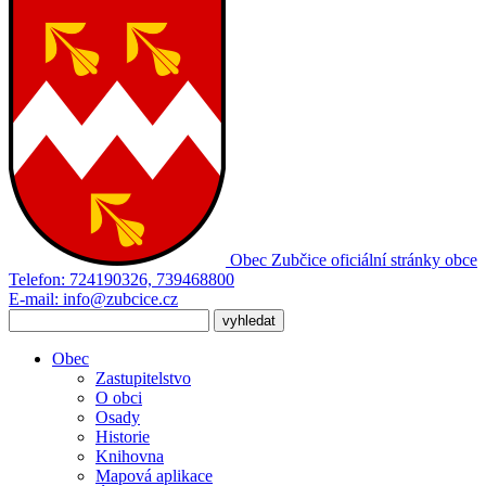
Obec Zubčice
oficiální stránky obce
Telefon:
724190326, 739468800
E-mail:
info@zubcice.cz
Obec
Zastupitelstvo
O obci
Osady
Historie
Knihovna
Mapová aplikace