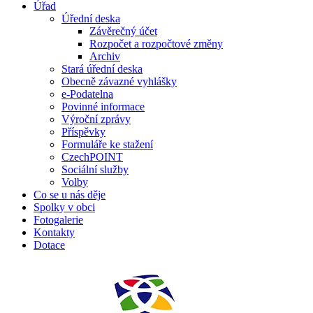
Úřad
Úřední deska
Závěrečný účet
Rozpočet a rozpočtové změny
Archiv
Stará úřední deska
Obecně závazné vyhlášky
e-Podatelna
Povinné informace
Výroční zprávy
Příspěvky
Formuláře ke stažení
CzechPOINT
Sociální služby
Volby
Co se u nás děje
Spolky v obci
Fotogalerie
Kontakty
Dotace