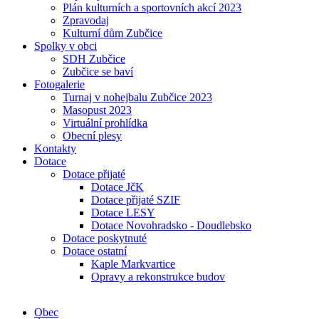
Plán kulturních a sportovních akcí 2023
Zpravodaj
Kulturní dům Zubčice
Spolky v obci
SDH Zubčice
Zubčice se baví
Fotogalerie
Turnaj v nohejbalu Zubčice 2023
Masopust 2023
Virtuální prohlídka
Obecní plesy
Kontakty
Dotace
Dotace přijaté
Dotace JčK
Dotace přijaté SZIF
Dotace LESY
Dotace Novohradsko - Doudlebsko
Dotace poskytnuté
Dotace ostatní
Kaple Markvartice
Opravy a rekonstrukce budov
Obec