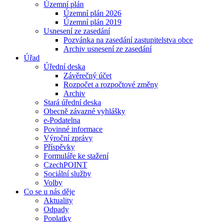
Územní plán
Územní plán 2026
Územní plán 2019
Usnesení ze zasedání
Pozvánka na zasedání zastupitelstva obce
Archiv usnesení ze zasedání
Úřad
Úřední deska
Závěrečný účet
Rozpočet a rozpočtové změny
Archiv
Stará úřední deska
Obecně závazné vyhlášky
e-Podatelna
Povinné informace
Výroční zprávy
Příspěvky
Formuláře ke stažení
CzechPOINT
Sociální služby
Volby
Co se u nás děje
Aktuality
Odpady
Poplatky