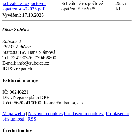
schvalene-rozpoctove-
Schválené rozpočtové
265.5
opatreni-c.-92025.pdf
opatření č. 9/2025
Kb
Vyvěšení:
17.10.2025
Obec Zubčice
Zubčice 2
38232 Zubčice
Starosta: Bc. Hana Slámová
Tel: 724190326, 739468800
E-mail: info@zubcice.cz
IDDS: ekpaneh
Fakturační údaje
IČ: 00246221
DIČ: Nejsme plátci DPH
Účet: 5620241/0100, Komerční banka, a.s.
Mapa webu
|
Nastavení cookies
Prohlášení o cookies
|
Prohlášení o
přístupnosti
|
RSS
Úřední hodiny