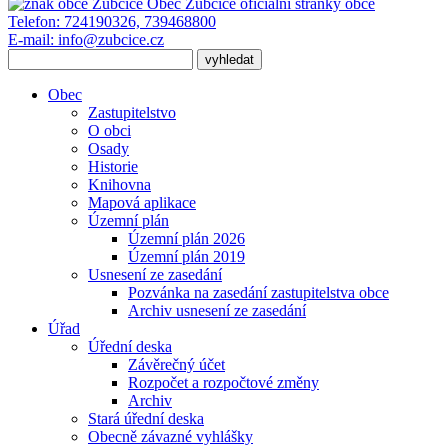
Obec Zubčice
oficiální stránky obce
Telefon:
724190326, 739468800
E-mail:
info@zubcice.cz
Obec
Zastupitelstvo
O obci
Osady
Historie
Knihovna
Mapová aplikace
Územní plán
Územní plán 2026
Územní plán 2019
Usnesení ze zasedání
Pozvánka na zasedání zastupitelstva obce
Archiv usnesení ze zasedání
Úřad
Úřední deska
Závěrečný účet
Rozpočet a rozpočtové změny
Archiv
Stará úřední deska
Obecně závazné vyhlášky