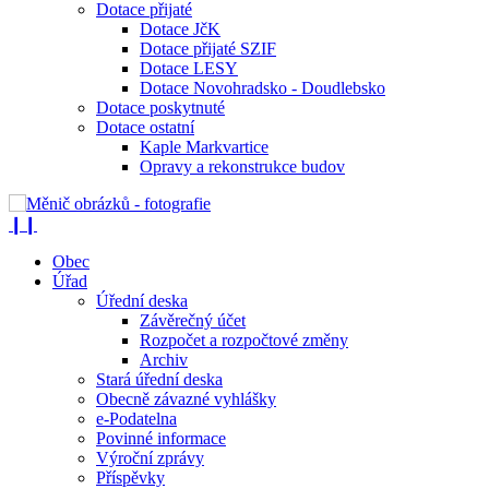
Dotace přijaté
Dotace JčK
Dotace přijaté SZIF
Dotace LESY
Dotace Novohradsko - Doudlebsko
Dotace poskytnuté
Dotace ostatní
Kaple Markvartice
Opravy a rekonstrukce budov
❙❙
Obec
Úřad
Úřední deska
Závěrečný účet
Rozpočet a rozpočtové změny
Archiv
Stará úřední deska
Obecně závazné vyhlášky
e-Podatelna
Povinné informace
Výroční zprávy
Příspěvky