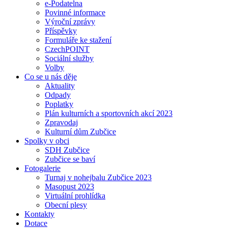
e-Podatelna
Povinné informace
Výroční zprávy
Příspěvky
Formuláře ke stažení
CzechPOINT
Sociální služby
Volby
Co se u nás děje
Aktuality
Odpady
Poplatky
Plán kulturních a sportovních akcí 2023
Zpravodaj
Kulturní dům Zubčice
Spolky v obci
SDH Zubčice
Zubčice se baví
Fotogalerie
Turnaj v nohejbalu Zubčice 2023
Masopust 2023
Virtuální prohlídka
Obecní plesy
Kontakty
Dotace