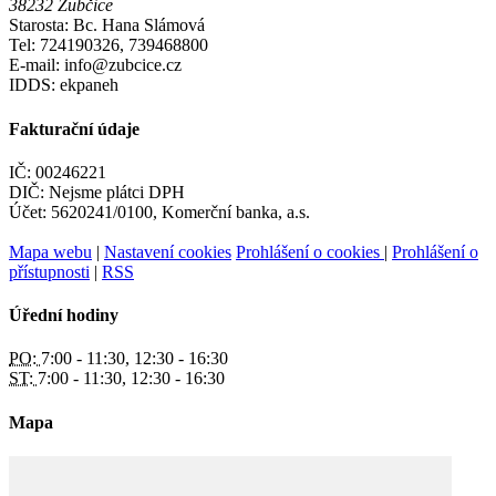
38232 Zubčice
Starosta: Bc. Hana Slámová
Tel: 724190326, 739468800
E-mail: info@zubcice.cz
IDDS: ekpaneh
Fakturační údaje
IČ: 00246221
DIČ: Nejsme plátci DPH
Účet: 5620241/0100, Komerční banka, a.s.
Mapa webu
|
Nastavení cookies
Prohlášení o cookies
|
Prohlášení o
přístupnosti
|
RSS
Úřední hodiny
PO:
7:00 - 11:30, 12:30 - 16:30
ST:
7:00 - 11:30, 12:30 - 16:30
Mapa