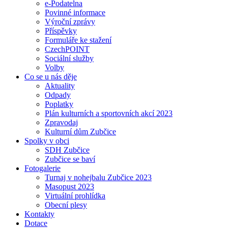
e-Podatelna
Povinné informace
Výroční zprávy
Příspěvky
Formuláře ke stažení
CzechPOINT
Sociální služby
Volby
Co se u nás děje
Aktuality
Odpady
Poplatky
Plán kulturních a sportovních akcí 2023
Zpravodaj
Kulturní dům Zubčice
Spolky v obci
SDH Zubčice
Zubčice se baví
Fotogalerie
Turnaj v nohejbalu Zubčice 2023
Masopust 2023
Virtuální prohlídka
Obecní plesy
Kontakty
Dotace