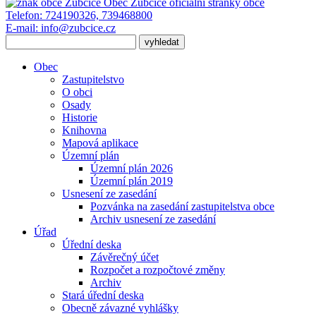
Obec Zubčice
oficiální stránky obce
Telefon:
724190326, 739468800
E-mail:
info@zubcice.cz
Obec
Zastupitelstvo
O obci
Osady
Historie
Knihovna
Mapová aplikace
Územní plán
Územní plán 2026
Územní plán 2019
Usnesení ze zasedání
Pozvánka na zasedání zastupitelstva obce
Archiv usnesení ze zasedání
Úřad
Úřední deska
Závěrečný účet
Rozpočet a rozpočtové změny
Archiv
Stará úřední deska
Obecně závazné vyhlášky