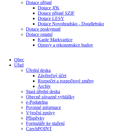
Dotace přijaté
Dotace JčK
Dotace přijaté SZIF
Dotace LESY
Dotace Novohradsko - Doudlebsko
Dotace poskytnuté
Dotace ostatní
Kaple Markvartice
Opravy a rekonstrukce budov
Obec
Úřad
Úřední deska
Závěrečný účet
Rozpočet a rozpočtové změny
Archiv
Stará úřední deska
Obecně závazné vyhlášky
e-Podatelna
Povinné informace
Výroční zprávy
Příspěvky
Formuláře ke stažení
CzechPOINT