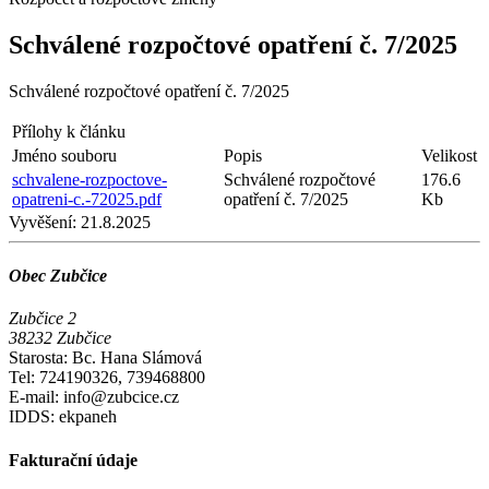
Schválené rozpočtové opatření č. 7/2025
Schválené rozpočtové opatření č. 7/2025
Přílohy k článku
Jméno souboru
Popis
Velikost
schvalene-rozpoctove-
Schválené rozpočtové
176.6
opatreni-c.-72025.pdf
opatření č. 7/2025
Kb
Vyvěšení:
21.8.2025
Obec Zubčice
Zubčice 2
38232 Zubčice
Starosta: Bc. Hana Slámová
Tel: 724190326, 739468800
E-mail: info@zubcice.cz
IDDS: ekpaneh
Fakturační údaje