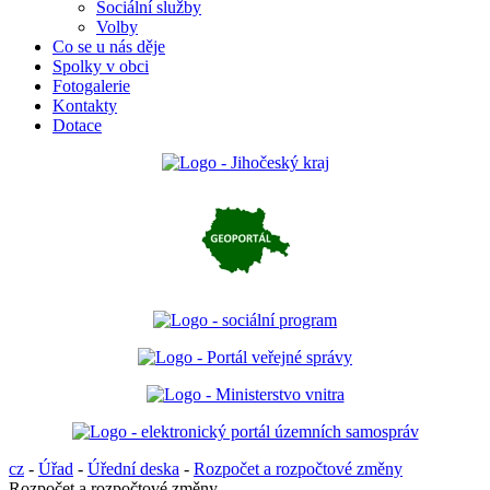
Sociální služby
Volby
Co se u nás děje
Spolky v obci
Fotogalerie
Kontakty
Dotace
cz
-
Úřad
-
Úřední deska
-
Rozpočet a rozpočtové změny
Rozpočet a rozpočtové změny