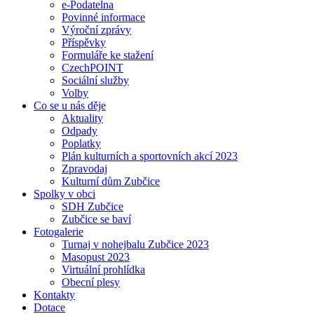
e-Podatelna
Povinné informace
Výroční zprávy
Příspěvky
Formuláře ke stažení
CzechPOINT
Sociální služby
Volby
Co se u nás děje
Aktuality
Odpady
Poplatky
Plán kulturních a sportovních akcí 2023
Zpravodaj
Kulturní dům Zubčice
Spolky v obci
SDH Zubčice
Zubčice se baví
Fotogalerie
Turnaj v nohejbalu Zubčice 2023
Masopust 2023
Virtuální prohlídka
Obecní plesy
Kontakty
Dotace