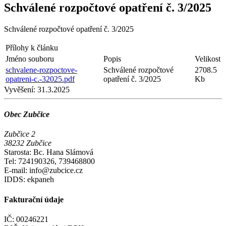
Schválené rozpočtové opatření č. 3/2025
Schválené rozpočtové opatření č. 3/2025
Přílohy k článku
Jméno souboru
Popis
Velikost
schvalene-rozpoctove-
Schválené rozpočtové
2708.5
opatreni-c.-32025.pdf
opatření č. 3/2025
Kb
Vyvěšení:
31.3.2025
Obec Zubčice
Zubčice 2
38232 Zubčice
Starosta: Bc. Hana Slámová
Tel: 724190326, 739468800
E-mail: info@zubcice.cz
IDDS: ekpaneh
Fakturační údaje
IČ: 00246221