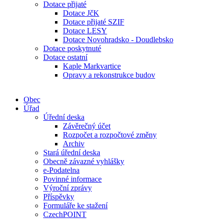
Dotace přijaté
Dotace JčK
Dotace přijaté SZIF
Dotace LESY
Dotace Novohradsko - Doudlebsko
Dotace poskytnuté
Dotace ostatní
Kaple Markvartice
Opravy a rekonstrukce budov
Obec
Úřad
Úřední deska
Závěrečný účet
Rozpočet a rozpočtové změny
Archiv
Stará úřední deska
Obecně závazné vyhlášky
e-Podatelna
Povinné informace
Výroční zprávy
Příspěvky
Formuláře ke stažení
CzechPOINT