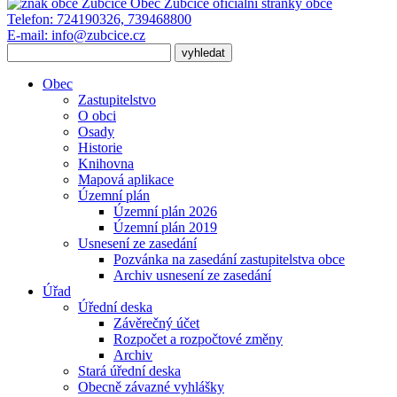
Obec Zubčice
oficiální stránky obce
Telefon:
724190326, 739468800
E-mail:
info@zubcice.cz
Obec
Zastupitelstvo
O obci
Osady
Historie
Knihovna
Mapová aplikace
Územní plán
Územní plán 2026
Územní plán 2019
Usnesení ze zasedání
Pozvánka na zasedání zastupitelstva obce
Archiv usnesení ze zasedání
Úřad
Úřední deska
Závěrečný účet
Rozpočet a rozpočtové změny
Archiv
Stará úřední deska
Obecně závazné vyhlášky