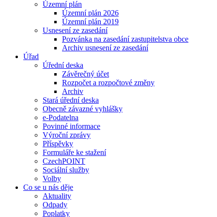
Územní plán
Územní plán 2026
Územní plán 2019
Usnesení ze zasedání
Pozvánka na zasedání zastupitelstva obce
Archiv usnesení ze zasedání
Úřad
Úřední deska
Závěrečný účet
Rozpočet a rozpočtové změny
Archiv
Stará úřední deska
Obecně závazné vyhlášky
e-Podatelna
Povinné informace
Výroční zprávy
Příspěvky
Formuláře ke stažení
CzechPOINT
Sociální služby
Volby
Co se u nás děje
Aktuality
Odpady
Poplatky