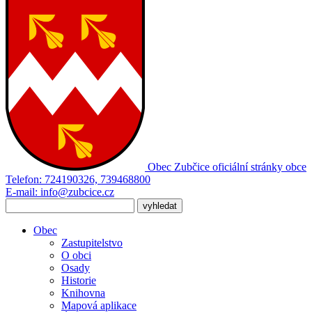
Obec Zubčice
oficiální stránky obce
Telefon:
724190326, 739468800
E-mail:
info@zubcice.cz
Obec
Zastupitelstvo
O obci
Osady
Historie
Knihovna
Mapová aplikace