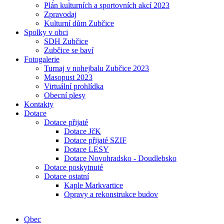
Plán kulturních a sportovních akcí 2023
Zpravodaj
Kulturní dům Zubčice
Spolky v obci
SDH Zubčice
Zubčice se baví
Fotogalerie
Turnaj v nohejbalu Zubčice 2023
Masopust 2023
Virtuální prohlídka
Obecní plesy
Kontakty
Dotace
Dotace přijaté
Dotace JčK
Dotace přijaté SZIF
Dotace LESY
Dotace Novohradsko - Doudlebsko
Dotace poskytnuté
Dotace ostatní
Kaple Markvartice
Opravy a rekonstrukce budov
Obec