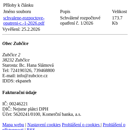
Přílohy k článku
Jméno souboru
Popis
Velikost
schvalene-rozpoctove-
Schválené rozpočtové
173.7
opatreni-c.-1-2026.pdf
opatření č. 1/2026
Kb
Vyvěšení:
25.2.2026
Obec Zubčice
Zubčice 2
38232 Zubčice
Starosta: Bc. Hana Slámová
Tel: 724190326, 739468800
E-mail: info@zubcice.cz
IDDS: ekpaneh
Fakturační údaje
IČ: 00246221
DIČ: Nejsme plátci DPH
Účet: 5620241/0100, Komerční banka, a.s.
Mapa webu
|
Nastavení cookies
Prohlášení o cookies
|
Prohlášení o
přístupnosti
|
RSS