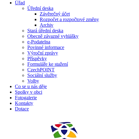
Úřad
Úřední deska
Závěrečný účet
Rozpočet a rozpočtové změny
Archiv
Stará úřední deska
Obecně závazné vyhlášky
e-Podatelna
Povinné informace
Výroční zprávy
Příspěvky
Formuláře ke stažení
CzechPOINT
Sociální služby
Volby
Co se u nás děje
Spolky v obci
Fotogalerie
Kontakty
Dotace