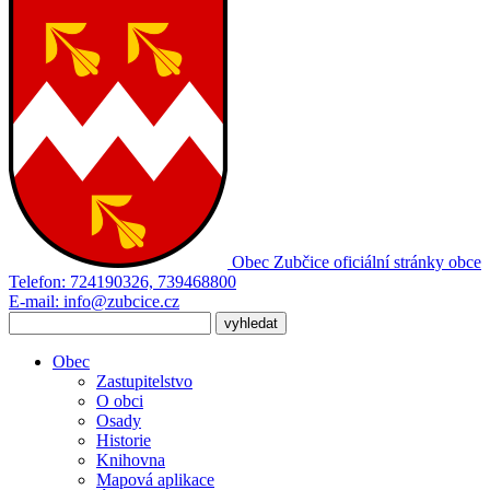
Obec Zubčice
oficiální stránky obce
Telefon:
724190326, 739468800
E-mail:
info@zubcice.cz
Obec
Zastupitelstvo
O obci
Osady
Historie
Knihovna
Mapová aplikace