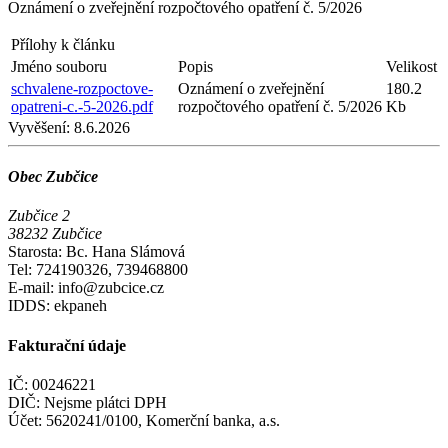
Oznámení o zveřejnění rozpočtového opatření č. 5/2026
Přílohy k článku
Jméno souboru
Popis
Velikost
schvalene-rozpoctove-
Oznámení o zveřejnění
180.2
opatreni-c.-5-2026.pdf
rozpočtového opatření č. 5/2026
Kb
Vyvěšení:
8.6.2026
Obec Zubčice
Zubčice 2
38232 Zubčice
Starosta: Bc. Hana Slámová
Tel: 724190326, 739468800
E-mail: info@zubcice.cz
IDDS: ekpaneh
Fakturační údaje
IČ: 00246221
DIČ: Nejsme plátci DPH
Účet: 5620241/0100, Komerční banka, a.s.