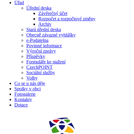
Úřad
Úřední deska
Závěrečný účet
Rozpočet a rozpočtové změny
Archiv
Stará úřední deska
Obecně závazné vyhlášky
e-Podatelna
Povinné informace
Výroční zprávy
Příspěvky
Formuláře ke stažení
CzechPOINT
Sociální služby
Volby
Co se u nás děje
Spolky v obci
Fotogalerie
Kontakty
Dotace