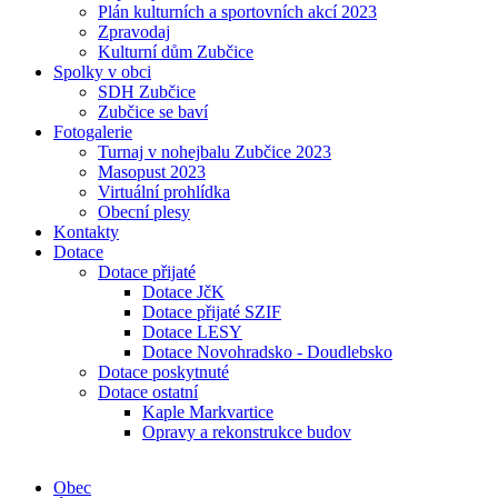
Plán kulturních a sportovních akcí 2023
Zpravodaj
Kulturní dům Zubčice
Spolky v obci
SDH Zubčice
Zubčice se baví
Fotogalerie
Turnaj v nohejbalu Zubčice 2023
Masopust 2023
Virtuální prohlídka
Obecní plesy
Kontakty
Dotace
Dotace přijaté
Dotace JčK
Dotace přijaté SZIF
Dotace LESY
Dotace Novohradsko - Doudlebsko
Dotace poskytnuté
Dotace ostatní
Kaple Markvartice
Opravy a rekonstrukce budov
Obec