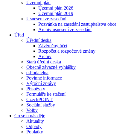
Územní plán
Územní plán 2026
Územní plán 2019
Usnesení ze zasedání
Pozvánka na zasedání zastupitelstva obce
Archiv usnesení ze zasedání
Úřad
Úřední deska
Závěrečný účet
Rozpočet a rozpočtové změny
Archiv
Stará úřední deska
Obecně závazné vyhlášky
e-Podatelna
Povinné informace
Výroční zprávy
Příspěvky
Formuláře ke stažení
CzechPOINT
Sociální služby
Volby
Co se u nás děje
Aktuality
Odpady
Poplatky