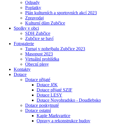
Odpady
Poplatky
Plán kulturních a sportovních akcí 2023
Zpravodaj
Kulturní dům Zubčice
Spolky v obci
SDH Zubčice
Zubčice se baví
Fotogalerie
Turnaj v nohejbalu Zubčice 2023
Masopust 2023
Virtuální prohlídka
Obecní plesy
Kontakty
Dotace
Dotace přijaté
Dotace JčK
Dotace přijaté SZIF
Dotace LESY
Dotace Novohradsko - Doudlebsko
Dotace poskytnuté
Dotace ostatní
Kaple Markvartice
Opravy a rekonstrukce budov