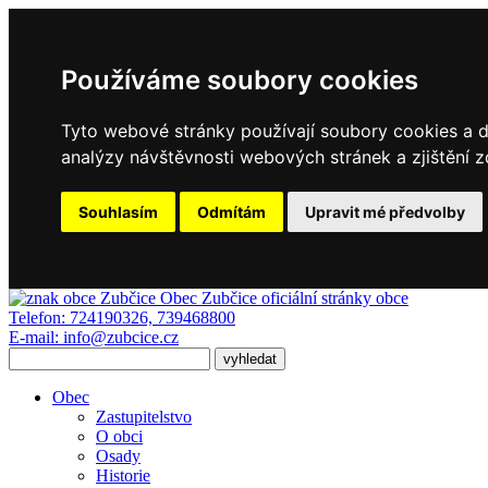
Používáme soubory cookies
Tyto webové stránky používají soubory cookies a da
analýzy návštěvnosti webových stránek a zjištění z
Souhlasím
Odmítám
Upravit mé předvolby
Obec Zubčice
oficiální stránky obce
Telefon:
724190326, 739468800
E-mail:
info@zubcice.cz
Obec
Zastupitelstvo
O obci
Osady
Historie