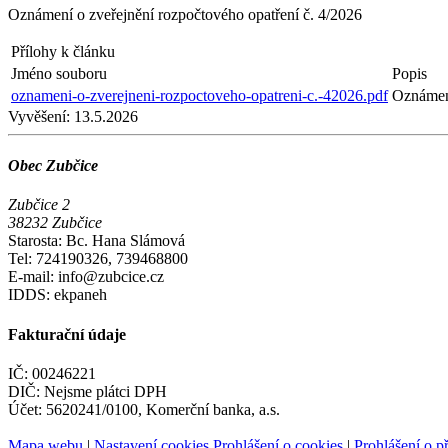
Oznámení o zveřejnění rozpočtového opatření č. 4/2026
Přílohy k článku
Jméno souboru
Popis
oznameni-o-zverejneni-rozpoctoveho-opatreni-c.-42026.pdf
Oznámení
Vyvěšení:
13.5.2026
Obec Zubčice
Zubčice 2
38232 Zubčice
Starosta: Bc. Hana Slámová
Tel: 724190326, 739468800
E-mail: info@zubcice.cz
IDDS: ekpaneh
Fakturační údaje
IČ: 00246221
DIČ: Nejsme plátci DPH
Účet: 5620241/0100, Komerční banka, a.s.
Mapa webu
|
Nastavení cookies
Prohlášení o cookies
|
Prohlášení o př