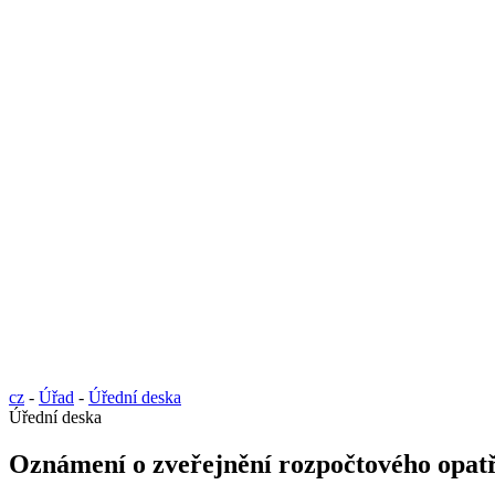
cz
-
Úřad
-
Úřední deska
Úřední deska
Oznámení o zveřejnění rozpočtového opatř