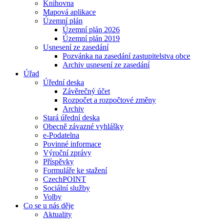
Knihovna
Mapová aplikace
Územní plán
Územní plán 2026
Územní plán 2019
Usnesení ze zasedání
Pozvánka na zasedání zastupitelstva obce
Archiv usnesení ze zasedání
Úřad
Úřední deska
Závěrečný účet
Rozpočet a rozpočtové změny
Archiv
Stará úřední deska
Obecně závazné vyhlášky
e-Podatelna
Povinné informace
Výroční zprávy
Příspěvky
Formuláře ke stažení
CzechPOINT
Sociální služby
Volby
Co se u nás děje
Aktuality