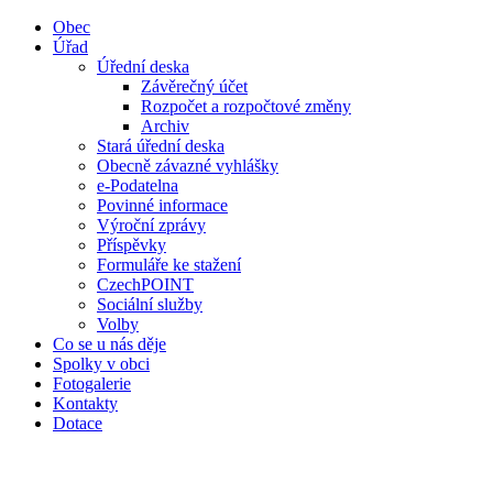
Obec
Úřad
Úřední deska
Závěrečný účet
Rozpočet a rozpočtové změny
Archiv
Stará úřední deska
Obecně závazné vyhlášky
e-Podatelna
Povinné informace
Výroční zprávy
Příspěvky
Formuláře ke stažení
CzechPOINT
Sociální služby
Volby
Co se u nás děje
Spolky v obci
Fotogalerie
Kontakty
Dotace