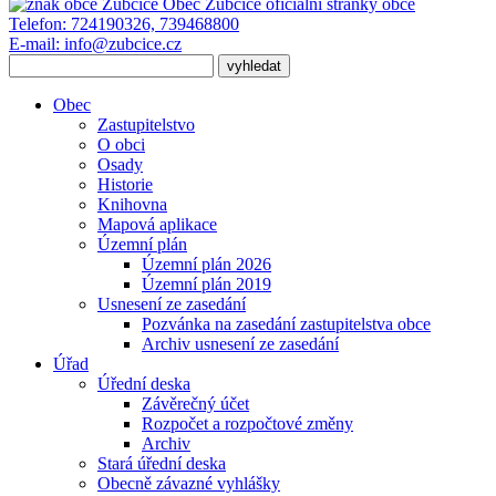
Obec Zubčice
oficiální stránky obce
Telefon:
724190326, 739468800
E-mail:
info@zubcice.cz
Obec
Zastupitelstvo
O obci
Osady
Historie
Knihovna
Mapová aplikace
Územní plán
Územní plán 2026
Územní plán 2019
Usnesení ze zasedání
Pozvánka na zasedání zastupitelstva obce
Archiv usnesení ze zasedání
Úřad
Úřední deska
Závěrečný účet
Rozpočet a rozpočtové změny
Archiv
Stará úřední deska
Obecně závazné vyhlášky