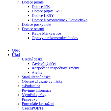
Dotace přijaté
Dotace JčK
Dotace přijaté SZIF
Dotace LESY
Dotace Novohradsko - Doudlebsko
Dotace poskytnuté
Dotace ostatní
Kaple Markvartice
Opravy a rekonstrukce budov
Obec
Úřad
Úřední deska
Závěrečný účet
Rozpočet a rozpočtové změny
Archiv
Stará úřední deska
Obecně závazné vyhlášky
e-Podatelna
Povinné informace
Výroční zprávy
Příspěvky
Formuláře ke stažení
CzechPOINT