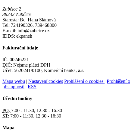
Zubčice 2
38232 Zubčice
Starosta: Bc. Hana Slámová
Tel: 724190326, 739468800
E-mail: info@zubcice.cz
IDDS: ekpaneh
Fakturační údaje
IČ: 00246221
DIČ: Nejsme plátci DPH
Účet: 5620241/0100, Komerční banka, a.s.
Mapa webu
|
Nastavení cookies
Prohlášení o cookies
|
Prohlášení o
přístupnosti
|
RSS
Úřední hodiny
PO:
7:00 - 11:30, 12:30 - 16:30
ST:
7:00 - 11:30, 12:30 - 16:30
Mapa