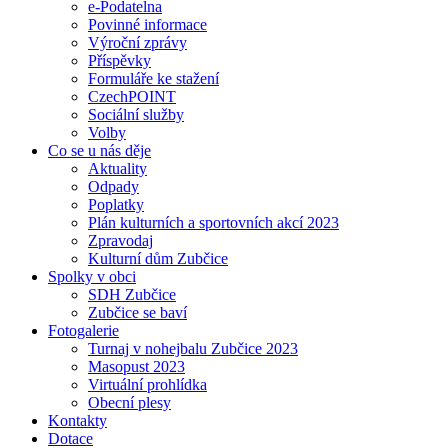
e-Podatelna
Povinné informace
Výroční zprávy
Příspěvky
Formuláře ke stažení
CzechPOINT
Sociální služby
Volby
Co se u nás děje
Aktuality
Odpady
Poplatky
Plán kulturních a sportovních akcí 2023
Zpravodaj
Kulturní dům Zubčice
Spolky v obci
SDH Zubčice
Zubčice se baví
Fotogalerie
Turnaj v nohejbalu Zubčice 2023
Masopust 2023
Virtuální prohlídka
Obecní plesy
Kontakty
Dotace