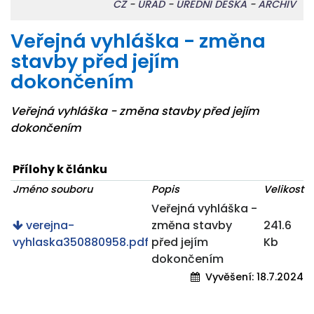
CZ
-
ÚŘAD
-
ÚŘEDNÍ DESKA
-
ARCHIV
Veřejná vyhláška - změna
stavby před jejím
dokončením
Veřejná vyhláška - změna stavby před jejím
dokončením
Přílohy k článku
Jméno souboru
Popis
Velikost
Veřejná vyhláška -
verejna-
změna stavby
241.6
vyhlaska350880958.pdf
před jejím
Kb
dokončením
Vyvěšení:
18.7.2024