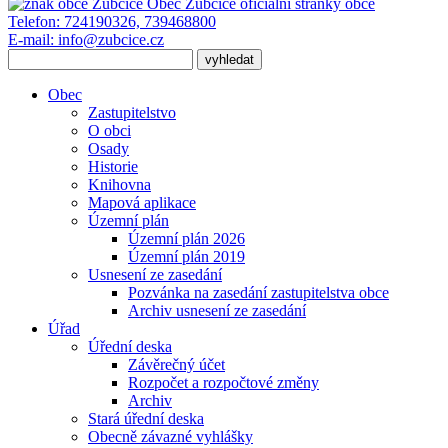
Obec Zubčice
oficiální stránky obce
Telefon:
724190326, 739468800
E-mail:
info@zubcice.cz
Obec
Zastupitelstvo
O obci
Osady
Historie
Knihovna
Mapová aplikace
Územní plán
Územní plán 2026
Územní plán 2019
Usnesení ze zasedání
Pozvánka na zasedání zastupitelstva obce
Archiv usnesení ze zasedání
Úřad
Úřední deska
Závěrečný účet
Rozpočet a rozpočtové změny
Archiv
Stará úřední deska
Obecně závazné vyhlášky