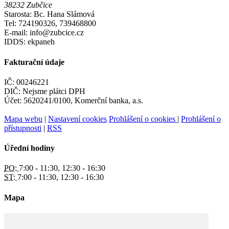
38232 Zubčice
Starosta: Bc. Hana Slámová
Tel: 724190326, 739468800
E-mail: info@zubcice.cz
IDDS: ekpaneh
Fakturační údaje
IČ: 00246221
DIČ: Nejsme plátci DPH
Účet: 5620241/0100, Komerční banka, a.s.
Mapa webu
|
Nastavení cookies
Prohlášení o cookies
|
Prohlášení o
přístupnosti
|
RSS
Úřední hodiny
PO:
7:00 - 11:30, 12:30 - 16:30
ST:
7:00 - 11:30, 12:30 - 16:30
Mapa