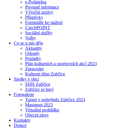
e-Podatelna
Povinné informace
Výroční zprávy
Příspěvky
Formuláře ke stažení
CzechPOINT
Sociální služby
Volby
Co se u nás děje
Aktuality
Odpady
Poplatky
Plán kulturních a sportovních akcí 2023
Zpravodaj
Kulturní dům Zubčice
Spolky v obci
SDH Zubčice
Zubčice se baví
Fotogalerie
Turnaj v nohejbalu Zubčice 2023
Masopust 2023
Virtuální prohlídka
Obecní plesy
Kontakty
Dotace