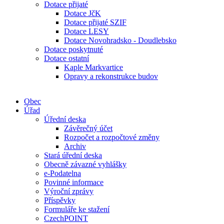
Dotace přijaté
Dotace JčK
Dotace přijaté SZIF
Dotace LESY
Dotace Novohradsko - Doudlebsko
Dotace poskytnuté
Dotace ostatní
Kaple Markvartice
Opravy a rekonstrukce budov
Obec
Úřad
Úřední deska
Závěrečný účet
Rozpočet a rozpočtové změny
Archiv
Stará úřední deska
Obecně závazné vyhlášky
e-Podatelna
Povinné informace
Výroční zprávy
Příspěvky
Formuláře ke stažení
CzechPOINT