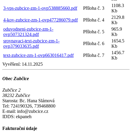
1108.3
3-vps-zubcice-zm-1-ovp538885660.pdf
Příloha č. 3
Kb
2129.8
4-kov-zubcice-zm-1-ovp477286079.pdf
Příloha č. 4
Kb
oduvodneni-zubcice-zm-1-
965.9
Příloha č. 5
ovp507321324.pdf
Kb
srovnavaci-text-zubcice-zm-1-
1654.5
Příloha č. 6
ovp379033635.pdf
Kb
1456.7
text-zubcice-zm-1-ovp663016417.pdf
Příloha č. 7
Kb
Vyvěšení:
14.11.2025
Obec Zubčice
Zubčice 2
38232 Zubčice
Starosta: Bc. Hana Slámová
Tel: 724190326, 739468800
E-mail: info@zubcice.cz
IDDS: ekpaneh
Fakturační údaje