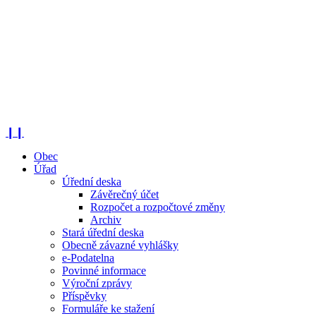
❙❙
Obec
Úřad
Úřední deska
Závěrečný účet
Rozpočet a rozpočtové změny
Archiv
Stará úřední deska
Obecně závazné vyhlášky
e-Podatelna
Povinné informace
Výroční zprávy
Příspěvky
Formuláře ke stažení