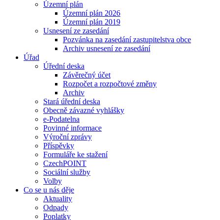
Územní plán
Územní plán 2026
Územní plán 2019
Usnesení ze zasedání
Pozvánka na zasedání zastupitelstva obce
Archiv usnesení ze zasedání
Úřad
Úřední deska
Závěrečný účet
Rozpočet a rozpočtové změny
Archiv
Stará úřední deska
Obecně závazné vyhlášky
e-Podatelna
Povinné informace
Výroční zprávy
Příspěvky
Formuláře ke stažení
CzechPOINT
Sociální služby
Volby
Co se u nás děje
Aktuality
Odpady
Poplatky