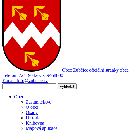
Obec Zubčice
oficiální stránky obce
Telefon:
724190326, 739468800
E-mail:
info@zubcice.cz
Obec
Zastupitelstvo
O obci
Osady
Historie
Knihovna
Mapová aplikace