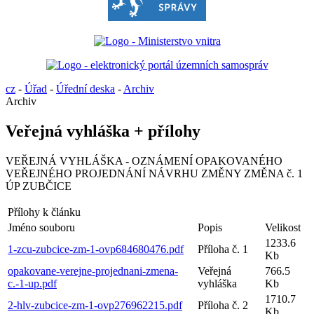
cz
-
Úřad
-
Úřední deska
-
Archiv
Archiv
Veřejná vyhláška + přílohy
VEŘEJNÁ VYHLÁŠKA - OZNÁMENÍ OPAKOVANÉHO
VEŘEJNÉHO PROJEDNÁNÍ NÁVRHU ZMĚNY ZMĚNA č. 1
ÚP ZUBČICE
Přílohy k článku
Jméno souboru
Popis
Velikost
1233.6
1-zcu-zubcice-zm-1-ovp684680476.pdf
Příloha č. 1
Kb
opakovane-verejne-projednani-zmena-
Veřejná
766.5
c.-1-up.pdf
vyhláška
Kb
1710.7
2-hlv-zubcice-zm-1-ovp276962215.pdf
Příloha č. 2
Kb