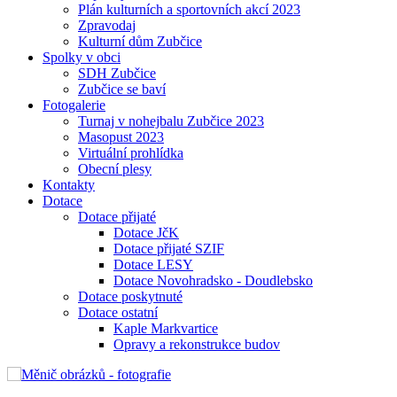
Plán kulturních a sportovních akcí 2023
Zpravodaj
Kulturní dům Zubčice
Spolky v obci
SDH Zubčice
Zubčice se baví
Fotogalerie
Turnaj v nohejbalu Zubčice 2023
Masopust 2023
Virtuální prohlídka
Obecní plesy
Kontakty
Dotace
Dotace přijaté
Dotace JčK
Dotace přijaté SZIF
Dotace LESY
Dotace Novohradsko - Doudlebsko
Dotace poskytnuté
Dotace ostatní
Kaple Markvartice
Opravy a rekonstrukce budov