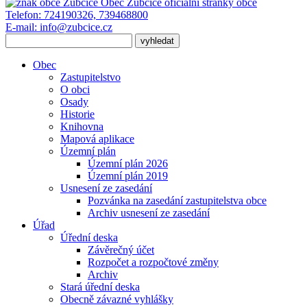
Obec Zubčice
oficiální stránky obce
Telefon:
724190326, 739468800
E-mail:
info@zubcice.cz
Obec
Zastupitelstvo
O obci
Osady
Historie
Knihovna
Mapová aplikace
Územní plán
Územní plán 2026
Územní plán 2019
Usnesení ze zasedání
Pozvánka na zasedání zastupitelstva obce
Archiv usnesení ze zasedání
Úřad
Úřední deska
Závěrečný účet
Rozpočet a rozpočtové změny
Archiv
Stará úřední deska
Obecně závazné vyhlášky