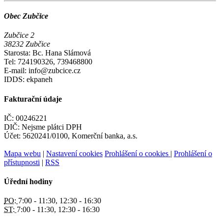
Obec Zubčice
Zubčice 2
38232 Zubčice
Starosta: Bc. Hana Slámová
Tel: 724190326, 739468800
E-mail: info@zubcice.cz
IDDS: ekpaneh
Fakturační údaje
IČ: 00246221
DIČ: Nejsme plátci DPH
Účet: 5620241/0100, Komerční banka, a.s.
Mapa webu
|
Nastavení cookies
Prohlášení o cookies
|
Prohlášení o
přístupnosti
|
RSS
Úřední hodiny
PO:
7:00 - 11:30, 12:30 - 16:30
ST:
7:00 - 11:30, 12:30 - 16:30