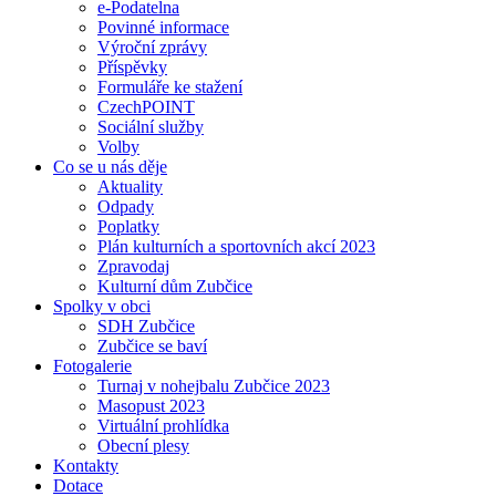
e-Podatelna
Povinné informace
Výroční zprávy
Příspěvky
Formuláře ke stažení
CzechPOINT
Sociální služby
Volby
Co se u nás děje
Aktuality
Odpady
Poplatky
Plán kulturních a sportovních akcí 2023
Zpravodaj
Kulturní dům Zubčice
Spolky v obci
SDH Zubčice
Zubčice se baví
Fotogalerie
Turnaj v nohejbalu Zubčice 2023
Masopust 2023
Virtuální prohlídka
Obecní plesy
Kontakty
Dotace