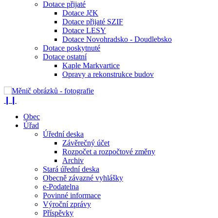
Dotace přijaté
Dotace JčK
Dotace přijaté SZIF
Dotace LESY
Dotace Novohradsko - Doudlebsko
Dotace poskytnuté
Dotace ostatní
Kaple Markvartice
Opravy a rekonstrukce budov
❙❙
Obec
Úřad
Úřední deska
Závěrečný účet
Rozpočet a rozpočtové změny
Archiv
Stará úřední deska
Obecně závazné vyhlášky
e-Podatelna
Povinné informace
Výroční zprávy
Příspěvky